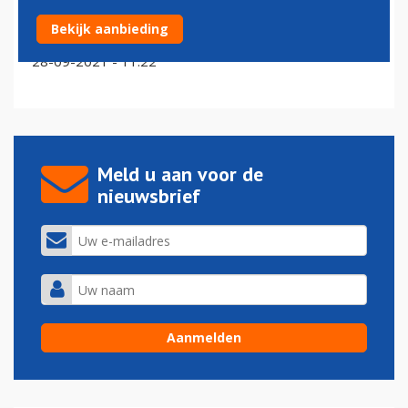
Boeing laat 767's in China ombouwen tot
Bekijk aanbieding
vrachtvliegtuig
28-09-2021 - 11:22
Meld u aan voor de
nieuwsbrief