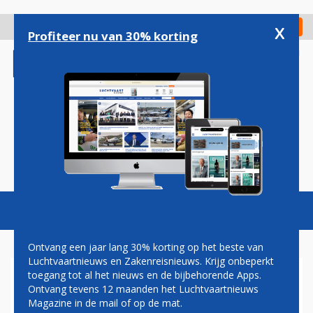
Overslaan
en
x
Digitaal Magazine
Registreer
Check in
naar
Profiteer nu van 30% korting
de
inhoud
gaan
Magazine
Podcasts
Vacatures
Toggl
naviga
Ontvang een jaar lang 30% korting op het beste van
Luchtvaartnieuws en Zakenreisnieuws. Krijg onbeperkt
toegang tot al het nieuws en de bijbehorende Apps.
GAMECO
Ontvang tevens 12 maanden het Luchtvaartnieuws
Magazine in de mail of op de mat.