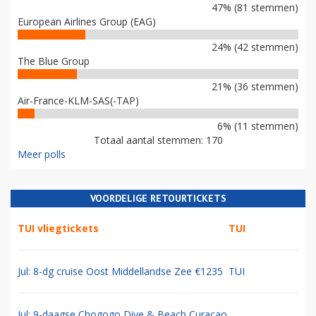
47% (81 stemmen)
European Airlines Group (EAG)
24% (42 stemmen)
The Blue Group
21% (36 stemmen)
Air-France-KLM-SAS(-TAP)
6% (11 stemmen)
Totaal aantal stemmen: 170
Meer polls
VOORDELIGE RETOURTICKETS
TUI vliegtickets
TUI
Jul: 8-dg cruise Oost Middellandse Zee €1235
TUI
Jul: 9-daagse Chogogo Dive & Beach Curacao