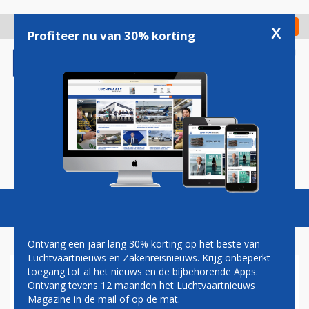
Overslaan
en
x
Digitaal Magazine
Registreer
Check in
naar
Profiteer nu van 30% korting
de
inhoud
gaan
Magazine
Podcasts
Vacatures
Toggl
naviga
Ontvang een jaar lang 30% korting op het beste van
Luchtvaartnieuws en Zakenreisnieuws. Krijg onbeperkt
toegang tot al het nieuws en de bijbehorende Apps.
GRONINGEN AIRPORT EELDE
Ontvang tevens 12 maanden het Luchtvaartnieuws
Magazine in de mail of op de mat.