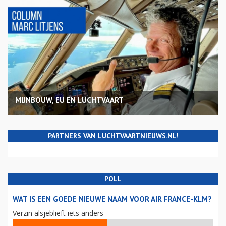
MIJNBOUW, EU EN LUCHTVAART
PARTNERS VAN LUCHTVAARTNIEUWS.NL!
POLL
WAT IS EEN GOEDE NIEUWE NAAM VOOR AIR FRANCE-KLM?
Verzin alsjeblieft iets anders