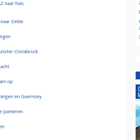
Z naar huis
 naar Eelde
ningen
Münster-Osnabrück
racht
dam op
oningen en Guernsey
te parkeren
gen