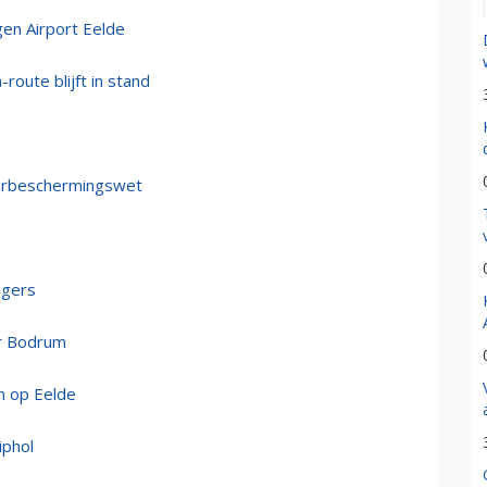
en Airport Eelde
route blijft in stand
uurbeschermingswet
ngers
ar Bodrum
n op Eelde
iphol