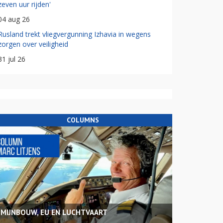
zeven uur rijden'
04 aug 26
Rusland trekt vliegvergunning Izhavia in wegens
zorgen over veiligheid
31 jul 26
COLUMNS
MIJNBOUW, EU EN LUCHTVAART