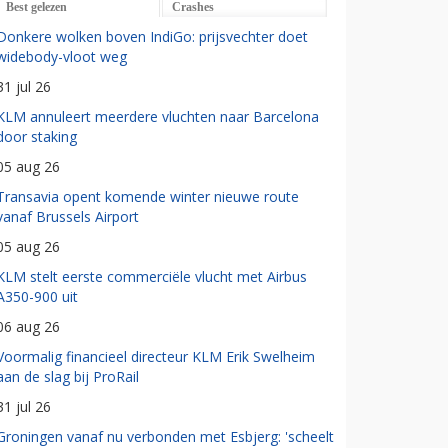
Best gelezen
Crashes
Donkere wolken boven IndiGo: prijsvechter doet
widebody-vloot weg
31 jul 26
KLM annuleert meerdere vluchten naar Barcelona
door staking
05 aug 26
Transavia opent komende winter nieuwe route
vanaf Brussels Airport
05 aug 26
KLM stelt eerste commerciële vlucht met Airbus
A350-900 uit
06 aug 26
Voormalig financieel directeur KLM Erik Swelheim
aan de slag bij ProRail
31 jul 26
Groningen vanaf nu verbonden met Esbjerg: 'scheelt