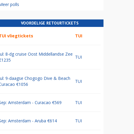
Meer polls
VOORDELIGE RETOURTICKETS
TUI vliegtickets
TUI
Jul: 8-dg cruise Oost Middellandse Zee
TUI
€1235
Jul: 9-daagse Chogogo Dive & Beach
TUI
Curacao €1056
Sep: Amsterdam - Curacao €569
TUI
Sep: Amsterdam - Aruba €614
TUI