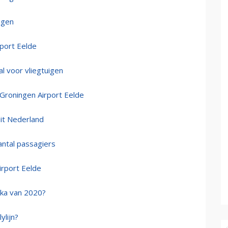
ngen
rport Eelde
al voor vliegtuigen
j Groningen Airport Eelde
uit Nederland
antal passagiers
irport Eelde
kka van 2020?
ylijn?