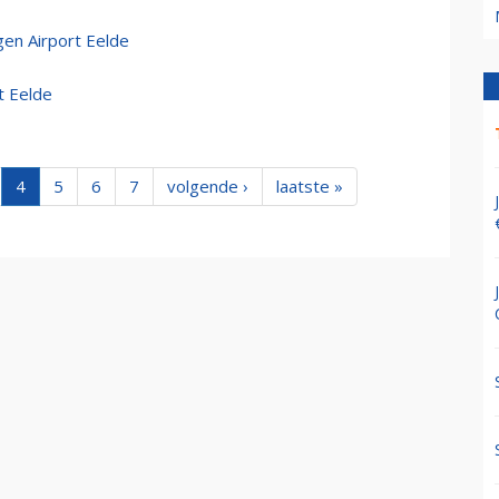
gen Airport Eelde
t Eelde
4
5
6
7
volgende ›
laatste »