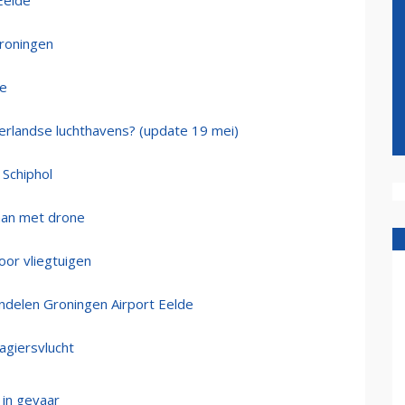
Eelde
Groningen
de
ederlandse luchthavens? (update 19 mei)
 Schiphol
aan met drone
oor vliegtuigen
andelen Groningen Airport Eelde
agiersvlucht
 in gevaar