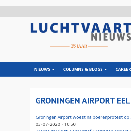
Overslaan
en
naar
de
inhoud
gaan
NIEUWS
COLUMNS & BLOGS
CAREER
GRONINGEN AIRPORT EEL
Groningen Airport woest na boerenprotest op 
03-07-2020 - 10:50