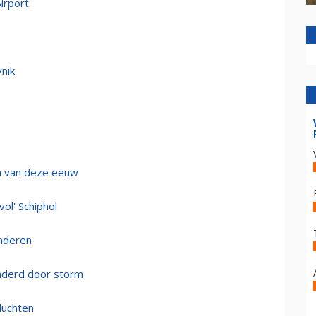
irport
nik
n van deze eeuw
vol' Schiphol
inderen
nderd door storm
vluchten