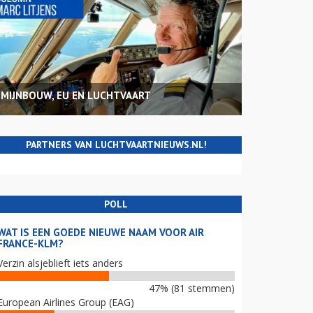
MIJNBOUW, EU EN LUCHTVAART
PARTNERS VAN LUCHTVAARTNIEUWS.NL!
POLL
WAT IS EEN GOEDE NIEUWE NAAM VOOR AIR
FRANCE-KLM?
Verzin alsjeblieft iets anders
47% (81 stemmen)
European Airlines Group (EAG)