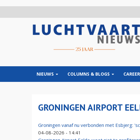
Overslaan
en
naar
de
inhoud
gaan
NIEUWS
COLUMNS & BLOGS
CAREER
GRONINGEN AIRPORT EEL
Groningen vanaf nu verbonden met Esbjerg: 'sch
04-08-2026 - 14:41