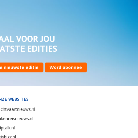
AAL VOOR JOU
ATSTE EDITIES
e nieuwste editie
Word abonnee
NZE WEBSITES
chtvaartnieuws.nl
kenreisnieuws.nl
iptalk.nl
isbizz.nl