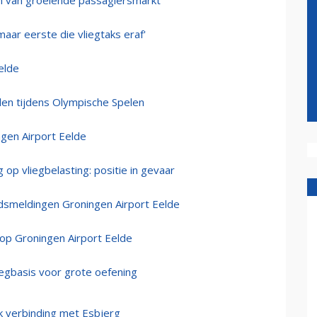
en van groeiende passagiersmarkt
maar eerste die vliegtaks eraf'
elde
pelen tijdens Olympische Spelen
gen Airport Eelde
op vliegbelasting: positie in gevaar
idsmeldingen Groningen Airport Eelde
 op Groningen Airport Eelde
liegbasis voor grote oefening
k verbinding met Esbjerg