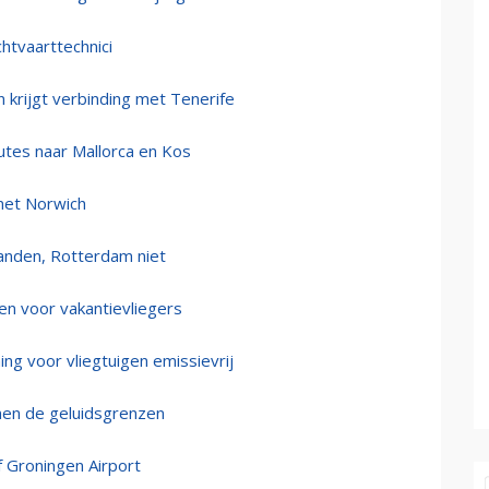
chtvaarttechnici
n krijgt verbinding met Tenerife
utes naar Mallorca en Kos
 met Norwich
landen, Rotterdam niet
en voor vakantievliegers
ng voor vliegtuigen emissievrij
nnen de geluidsgrenzen
 Groningen Airport