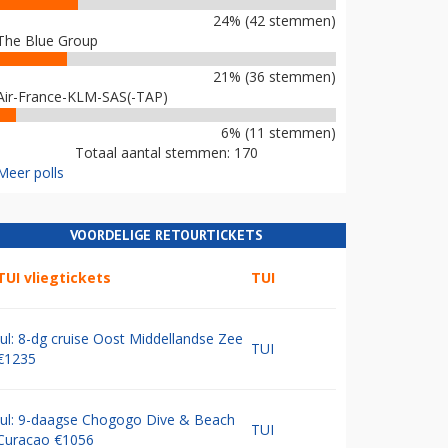
24% (42 stemmen)
The Blue Group
21% (36 stemmen)
Air-France-KLM-SAS(-TAP)
6% (11 stemmen)
Totaal aantal stemmen: 170
Meer polls
VOORDELIGE RETOURTICKETS
TUI vliegtickets
TUI
Jul: 8-dg cruise Oost Middellandse Zee
TUI
€1235
Jul: 9-daagse Chogogo Dive & Beach
TUI
Curacao €1056