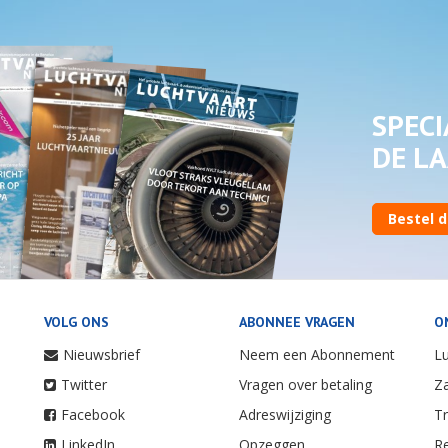
SPECI
DE LA
Bestel d
VOLG ONS
ABONNEE VRAGEN
O
Nieuwsbrief
Neem een Abonnement
Lu
Twitter
Vragen over betaling
Za
Facebook
Adreswijziging
Tr
LinkedIn
Opzeggen
Re