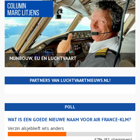
MIJNBOUW, EU EN LUCHTVAART
PARTNERS VAN LUCHTVAARTNIEUWS.NL!
POLL
WAT IS EEN GOEDE NIEUWE NAAM VOOR AIR FRANCE-KLM?
Verzin alsjeblieft iets anders
47% (81 stemmen)