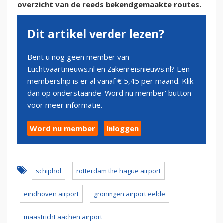
overzicht van de reeds bekendgemaakte routes.
Dit artikel verder lezen?
Bent u nog geen member van
Luchtvaartnieuws.nl en Zakenreisnieuws.nl? Een
membership is er al vanaf € 5,45 per maand. Klik
dan op onderstaande 'Word nu member' button
voor meer informatie.
Word nu member
Inloggen
schiphol
rotterdam the hague airport
eindhoven airport
groningen airport eelde
maastricht aachen airport