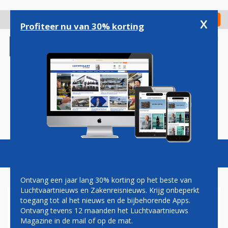
Overslaan
en
x
Digitaal Magazine
Registreer
Check in
naar
Profiteer nu van 30% korting
de
inhoud
gaan
Magazine
Podcasts
Vacatures
Toggl
naviga
Ontvang een jaar lang 30% korting op het beste van
Luchtvaartnieuws en Zakenreisnieuws. Krijg onbeperkt
toegang tot al het nieuws en de bijbehorende Apps.
OVERZICHT: DEZE NIEUWE
Ontvang tevens 12 maanden het Luchtvaartnieuws
LIJNDIENSTEN GAAN IN 2024
Magazine in de mail of op de mat.