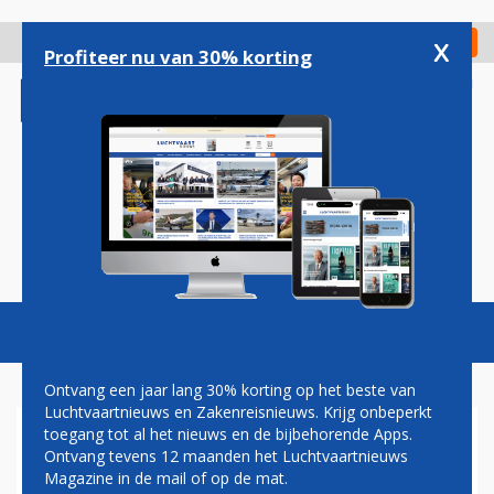
Overslaan
en
x
Digitaal Magazine
Registreer
Check in
naar
Profiteer nu van 30% korting
de
inhoud
gaan
Magazine
Podcasts
Vacatures
Toggl
naviga
Ontvang een jaar lang 30% korting op het beste van
Luchtvaartnieuws en Zakenreisnieuws. Krijg onbeperkt
toegang tot al het nieuws en de bijbehorende Apps.
GRONINGEN AIRPORT WORDT
Ontvang tevens 12 maanden het Luchtvaartnieuws
THUISBASIS VAN MBO-
Magazine in de mail of op de mat.