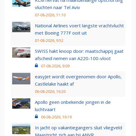
KLM hervat na maandenlange opschorting
vluchten naar Tel Aviv
07-08-2026, 11:10
National Airlines voert langste vrachtvlucht
met Boeing 777F ooit uit
07-08-2026, 9:52
SWISS hakt knoop door: maatschappij gaat
afscheid nemen van A220-100-vloot
07-08-2026, 9:09
easyJet wordt overgenomen door Apollo,
Castlelake haakt af
06-08-2026, 16:20
Apollo geen onbekende jongen in de
luchtvaart
06-08-2026, 16:19
In jacht op vakantiegangers sluit vliegveld
Maastricht zich aan bij ANVR