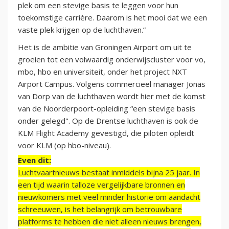
plek om een stevige basis te leggen voor hun
toekomstige carrière. Daarom is het mooi dat we een
vaste plek krijgen op de luchthaven.”
Het is de ambitie van Groningen Airport om uit te
groeien tot een volwaardig onderwijscluster voor vo,
mbo, hbo en universiteit, onder het project NXT
Airport Campus. Volgens commercieel manager Jonas
van Dorp van de luchthaven wordt hier met de komst
van de Noorderpoort-opleiding “een stevige basis
onder gelegd". Op de Drentse luchthaven is ook de
KLM Flight Academy gevestigd, die piloten opleidt
voor KLM (op hbo-niveau).
Even dit:
Luchtvaartnieuws bestaat inmiddels bijna 25 jaar. In
een tijd waarin talloze vergelijkbare bronnen en
nieuwkomers met veel minder historie om aandacht
schreeuwen, is het belangrijk om betrouwbare
platforms te hebben die niet alleen nieuws brengen,