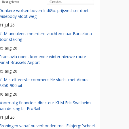
Best gelezen
Crashes
Donkere wolken boven IndiGo: prijsvechter doet
widebody-vloot weg
31 jul 26
KLM annuleert meerdere vluchten naar Barcelona
door staking
05 aug 26
Transavia opent komende winter nieuwe route
vanaf Brussels Airport
05 aug 26
KLM stelt eerste commerciële vlucht met Airbus
A350-900 uit
06 aug 26
Voormalig financieel directeur KLM Erik Swelheim
aan de slag bij ProRail
31 jul 26
Groningen vanaf nu verbonden met Esbjerg: 'scheelt