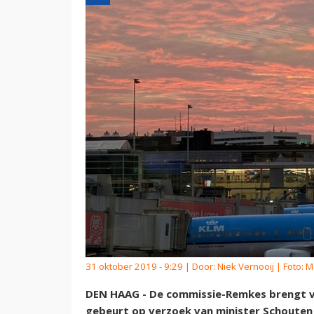
31 oktober 2019 - 9:29 | Door:
Niek Vernooij
| Foto: M
DEN HAAG - De commissie-Remkes brengt ver
gebeurt op verzoek van minister Schouten