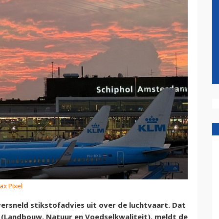
ax Pixel
sneld stikstofadvies uit over de luchtvaart. Dat
 (Landbouw, Natuur en Voedselkwaliteit), meldt de