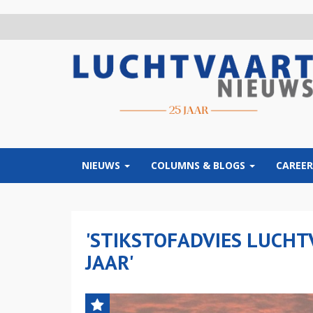
Overslaan
en
naar
de
inhoud
gaan
NIEUWS
COLUMNS & BLOGS
CAREER
'STIKSTOFADVIES LUCHT
JAAR'