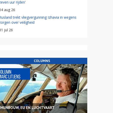
zeven uur rijden'
04 aug 26
Rusland trekt vliegvergunning Izhavia in wegens
zorgen over veiligheid
31 jul 26
COLUMNS
MIJNBOUW, EU EN LUCHTVAART