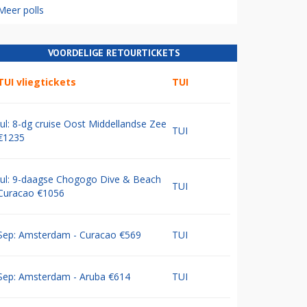
Meer polls
VOORDELIGE RETOURTICKETS
TUI vliegtickets
TUI
Jul: 8-dg cruise Oost Middellandse Zee
TUI
€1235
Jul: 9-daagse Chogogo Dive & Beach
TUI
Curacao €1056
Sep: Amsterdam - Curacao €569
TUI
Sep: Amsterdam - Aruba €614
TUI