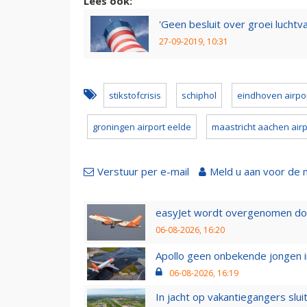
Lees ook:
'Geen besluit over groei lucht
27-09-2019, 10:31
stikstofcrisis
schiphol
eindhoven airpo
groningen airport eelde
maastricht aachen airp
Verstuur per e-mail
Meld u aan voor de 
easyJet wordt overgenomen door
06-08-2026, 16:20
Apollo geen onbekende jongen i
06-08-2026, 16:19
In jacht op vakantiegangers slui