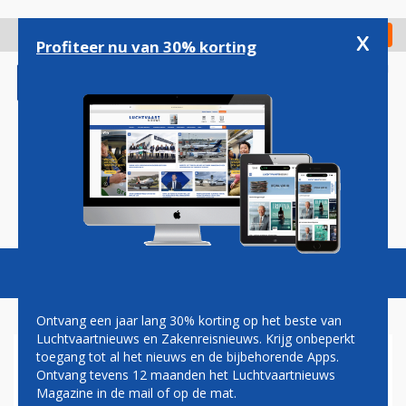
Overslaan
en
x
Digitaal Magazine
Registreer
Check in
naar
Profiteer nu van 30% korting
de
inhoud
gaan
Magazine
Podcasts
Vacatures
Toggl
naviga
Ontvang een jaar lang 30% korting op het beste van
Luchtvaartnieuws en Zakenreisnieuws. Krijg onbeperkt
toegang tot al het nieuws en de bijbehorende Apps.
VLIEGTUIG MAAKT
Ontvang tevens 12 maanden het Luchtvaartnieuws
VOORZORGSLANDING OP
Magazine in de mail of op de mat.