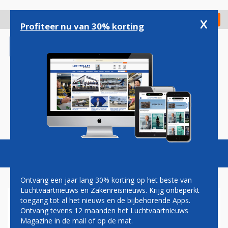
Overslaan
en
x
Digitaal Magazine
Registreer
Check in
naar
Profiteer nu van 30% korting
de
inhoud
gaan
Magazine
Podcasts
Vacatures
Toggl
naviga
Ontvang een jaar lang 30% korting op het beste van
Luchtvaartnieuws en Zakenreisnieuws. Krijg onbeperkt
toegang tot al het nieuws en de bijbehorende Apps.
HI FLY
Ontvang tevens 12 maanden het Luchtvaartnieuws
Magazine in de mail of op de mat.