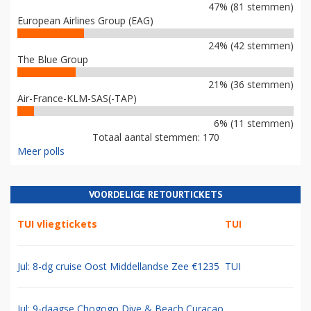
47% (81 stemmen)
European Airlines Group (EAG)
24% (42 stemmen)
The Blue Group
21% (36 stemmen)
Air-France-KLM-SAS(-TAP)
6% (11 stemmen)
Totaal aantal stemmen: 170
Meer polls
VOORDELIGE RETOURTICKETS
TUI vliegtickets
TUI
Jul: 8-dg cruise Oost Middellandse Zee €1235
TUI
Jul: 9-daagse Chogogo Dive & Beach Curacao