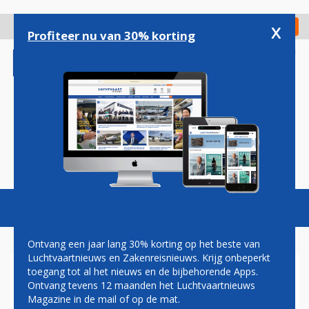
Overslaan
en
x
Digitaal Magazine
Registreer
Check in
naar
Profiteer nu van 30% korting
de
inhoud
gaan
Magazine
Podcasts
Vacatures
Toggl
naviga
Ontvang een jaar lang 30% korting op het beste van
Luchtvaartnieuws en Zakenreisnieuws. Krijg onbeperkt
toegang tot al het nieuws en de bijbehorende Apps.
HI FLY BREIDT VLOOT UIT
Ontvang tevens 12 maanden het Luchtvaartnieuws
MET EX-SOUTH AFRICAN
Magazine in de mail of op de mat.