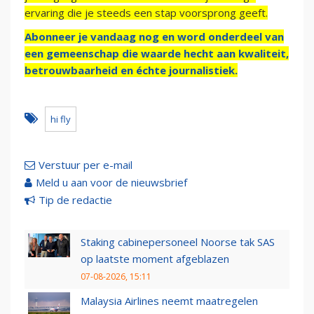
ervaring die je steeds een stap voorsprong geeft.
Abonneer je vandaag nog en word onderdeel van
een gemeenschap die waarde hecht aan kwaliteit,
betrouwbaarheid en échte journalistiek.
hi fly
Verstuur per e-mail
Meld u aan voor de nieuwsbrief
Tip de redactie
Staking cabinepersoneel Noorse tak SAS
op laatste moment afgeblazen
07-08-2026, 15:11
Malaysia Airlines neemt maatregelen