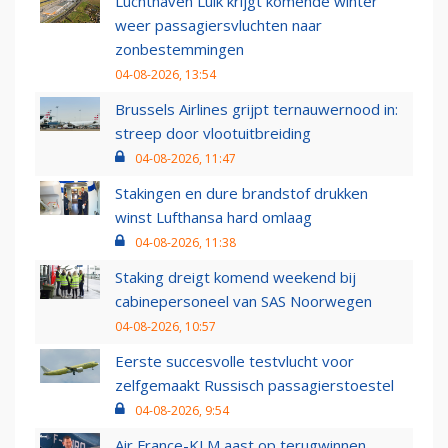
Luchthaven Luik krijgt komende winter
weer passagiersvluchten naar
zonbestemmingen
04-08-2026, 13:54
Brussels Airlines grijpt ternauwernood in:
streep door vlootuitbreiding
04-08-2026, 11:47
Stakingen en dure brandstof drukken
winst Lufthansa hard omlaag
04-08-2026, 11:38
Staking dreigt komend weekend bij
cabinepersoneel van SAS Noorwegen
04-08-2026, 10:57
Eerste succesvolle testvlucht voor
zelfgemaakt Russisch passagierstoestel
04-08-2026, 9:54
Air France-KLM aast op terugwinnen