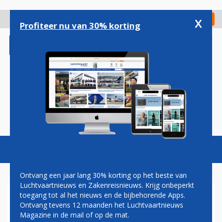
Overslaan
en
x
Digitaal Magazine
Registreer
Check in
naar
Profiteer nu van 30% korting
de
inhoud
gaan
Magazine
Podcasts
Vacatures
Toggl
naviga
Ontvang een jaar lang 30% korting op het beste van
Luchtvaartnieuws en Zakenreisnieuws. Krijg onbeperkt
toegang tot al het nieuws en de bijbehorende Apps.
KEROSINEPRIJS
Ontvang tevens 12 maanden het Luchtvaartnieuws
Magazine in de mail of op de mat.