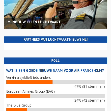
MIJNBOUW, EU EN LUCHTVAART
PARTNERS VAN LUCHTVAARTNIEUWS.NL!
POLL
WAT IS EEN GOEDE NIEUWE NAAM VOOR AIR FRANCE-KLM?
Verzin alsjeblieft iets anders
47% (81 stemmen)
European Airlines Group (EAG)
24% (42 stemmen)
The Blue Group