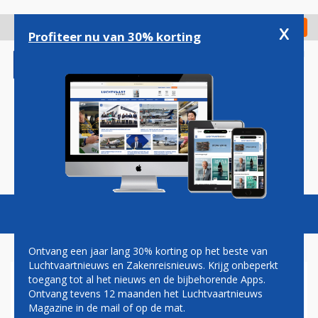
Overslaan
en
x
Digitaal Magazine
Registreer
Check in
naar
Profiteer nu van 30% korting
de
inhoud
gaan
Magazine
Podcasts
Vacatures
Toggl
naviga
Ontvang een jaar lang 30% korting op het beste van
Luchtvaartnieuws en Zakenreisnieuws. Krijg onbeperkt
toegang tot al het nieuws en de bijbehorende Apps.
LONG BEACH
Ontvang tevens 12 maanden het Luchtvaartnieuws
Magazine in de mail of op de mat.