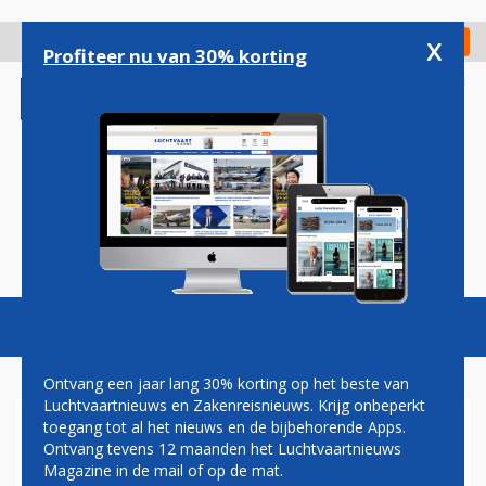
Overslaan
en
x
Digitaal Magazine
Registreer
Check in
naar
Profiteer nu van 30% korting
de
inhoud
gaan
Magazine
Podcasts
Vacatures
Toggl
naviga
Ontvang een jaar lang 30% korting op het beste van
Luchtvaartnieuws en Zakenreisnieuws. Krijg onbeperkt
toegang tot al het nieuws en de bijbehorende Apps.
MANGO
Ontvang tevens 12 maanden het Luchtvaartnieuws
Magazine in de mail of op de mat.