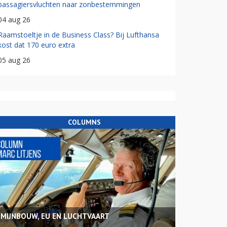
passagiersvluchten naar zonbestemmingen
04 aug 26
Raamstoeltje in de Business Class? Bij Lufthansa
kost dat 170 euro extra
05 aug 26
COLUMNS
MIJNBOUW, EU EN LUCHTVAART