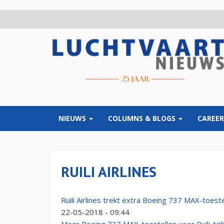
Overslaan
en
naar
de
inhoud
gaan
NIEUWS
COLUMNS & BLOGS
CAREER
RUILI AIRLINES
Ruili Airlines trekt extra Boeing 737 MAX-toest
22-05-2018 - 09:44