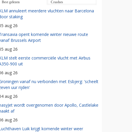
Best gelezen
Crashes
KLM annuleert meerdere vluchten naar Barcelona
door staking
05 aug 26
Transavia opent komende winter nieuwe route
vanaf Brussels Airport
05 aug 26
KLM stelt eerste commerciële vlucht met Airbus
A350-900 uit
06 aug 26
Groningen vanaf nu verbonden met Esbjerg: 'scheelt
zeven uur rijden'
04 aug 26
easyJet wordt overgenomen door Apollo, Castlelake
haakt af
06 aug 26
Luchthaven Luik krijgt komende winter weer