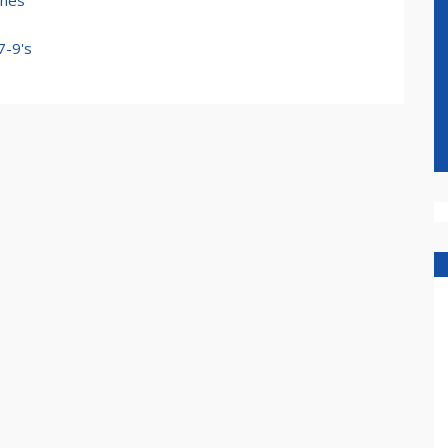
ines
7-9's