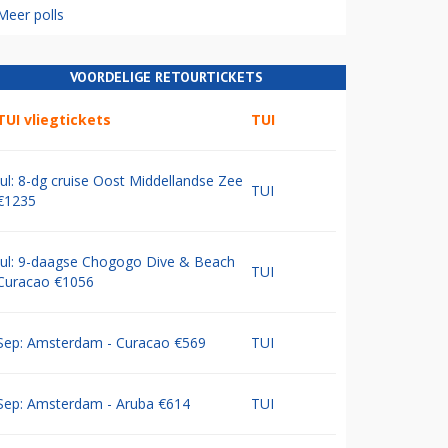
Meer polls
VOORDELIGE RETOURTICKETS
TUI vliegtickets
TUI
Jul: 8-dg cruise Oost Middellandse Zee
TUI
€1235
Jul: 9-daagse Chogogo Dive & Beach
TUI
Curacao €1056
Sep: Amsterdam - Curacao €569
TUI
Sep: Amsterdam - Aruba €614
TUI