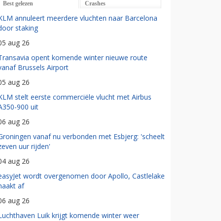
Best gelezen
Crashes
KLM annuleert meerdere vluchten naar Barcelona
door staking
05 aug 26
Transavia opent komende winter nieuwe route
vanaf Brussels Airport
05 aug 26
KLM stelt eerste commerciële vlucht met Airbus
A350-900 uit
06 aug 26
Groningen vanaf nu verbonden met Esbjerg: 'scheelt
zeven uur rijden'
04 aug 26
easyJet wordt overgenomen door Apollo, Castlelake
haakt af
06 aug 26
Luchthaven Luik krijgt komende winter weer