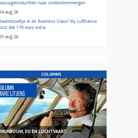
passagiersvluchten naar zonbestemmingen
04 aug 26
Raamstoeltje in de Business Class? Bij Lufthansa
kost dat 170 euro extra
05 aug 26
COLUMNS
MIJNBOUW, EU EN LUCHTVAART