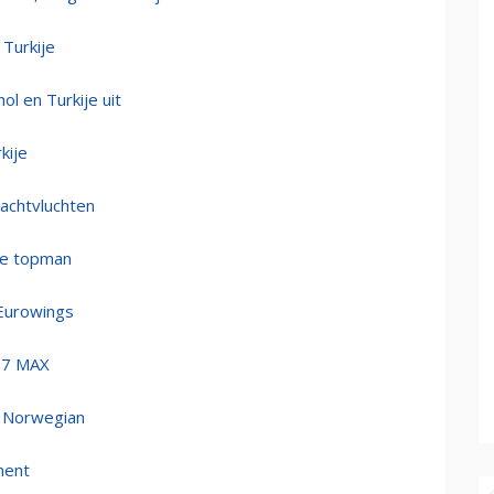
 Turkije
ol en Turkije uit
kije
rachtvluchten
we topman
 Eurowings
37 MAX
t Norwegian
nment