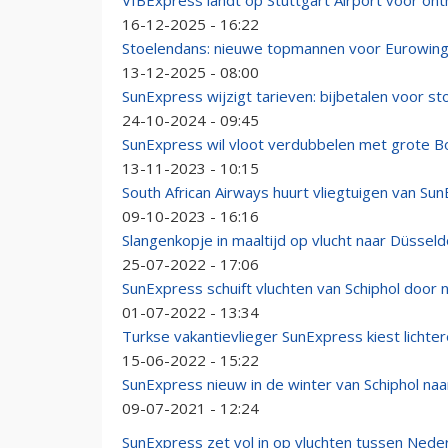
VfBExpress landt op Stuttgart Airport voor onth
16-12-2025 - 16:22
Stoelendans: nieuwe topmannen voor Eurowin
13-12-2025 - 08:00
SunExpress wijzigt tarieven: bijbetalen voor s
24-10-2024 - 09:45
SunExpress wil vloot verdubbelen met grote 
13-11-2023 - 10:15
South African Airways huurt vliegtuigen van Su
09-10-2023 - 16:16
Slangenkopje in maaltijd op vlucht naar Düsseld
25-07-2022 - 17:06
SunExpress schuift vluchten van Schiphol door
01-07-2022 - 13:34
Turkse vakantievlieger SunExpress kiest licht
15-06-2022 - 15:22
SunExpress nieuw in de winter van Schiphol naa
09-07-2021 - 12:24
SunExpress zet vol in op vluchten tussen Neder