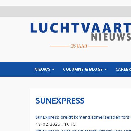
Overslaan
en
naar
de
inhoud
gaan
NIEUWS
COLUMNS & BLOGS
CAREER
SUNEXPRESS
SunExpress breidt komend zomerseizoen fors ui
18-02-2026 - 10:15