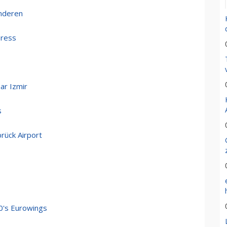
inderen
press
ar Izmir
s
rück Airport
0's Eurowings