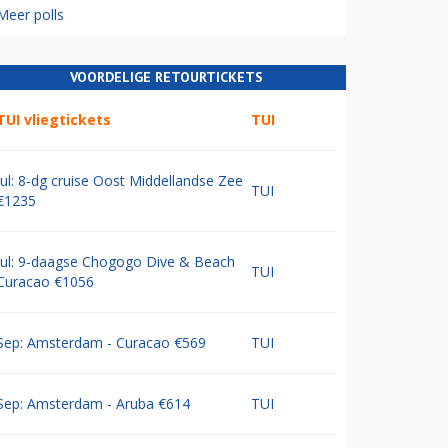
Meer polls
VOORDELIGE RETOURTICKETS
TUI vliegtickets
TUI
Jul: 8-dg cruise Oost Middellandse Zee
TUI
€1235
Jul: 9-daagse Chogogo Dive & Beach
TUI
Curacao €1056
Sep: Amsterdam - Curacao €569
TUI
Sep: Amsterdam - Aruba €614
TUI