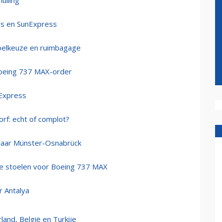
ulling
gs en SunExpress
toelkeuze en ruimbagage
Boeing 737 MAX-order
nExpress
orf: echt of complot?
 naar Münster-Osnabrück
ere stoelen voor Boeing 737 MAX
r Antalya
land, België en Turkije