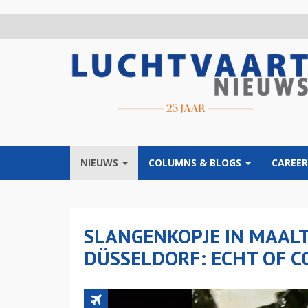
Overslaan
en
naar
de
inhoud
gaan
NIEUWS
COLUMNS & BLOGS
CAREER
SLANGENKOPJE IN MAALT
DÜSSELDORF: ECHT OF 