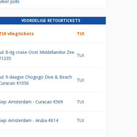
Meer polls
VOORDELIGE RETOURTICKETS
TUI vliegtickets
TUI
Jul: 8-dg cruise Oost Middellandse Zee
TUI
€1235
Jul: 9-daagse Chogogo Dive & Beach
TUI
Curacao €1056
Sep: Amsterdam - Curacao €569
TUI
Sep: Amsterdam - Aruba €614
TUI