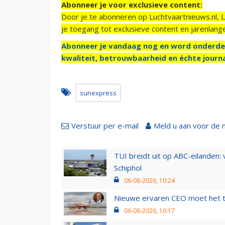
Abonneer je voor exclusieve content:
Door je te abonneren op Luchtvaartnieuws.nl, 
je toegang tot exclusieve content en jarenlang
Abonneer je vandaag nog en word onderde
kwaliteit, betrouwbaarheid en échte journa
sunexpress
Verstuur per e-mail
Meld u aan voor de 
TUI breidt uit op ABC-eilanden:
Schiphol
06-08-2026, 10:24
Nieuwe ervaren CEO moet het ti
06-08-2026, 10:17