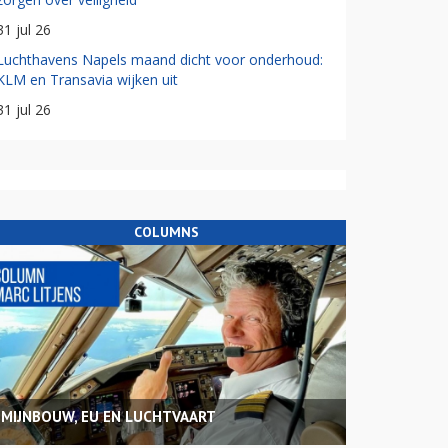
31 jul 26
Luchthavens Napels maand dicht voor onderhoud:
KLM en Transavia wijken uit
31 jul 26
COLUMNS
MIJNBOUW, EU EN LUCHTVAART