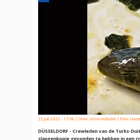
25 juli 2022 - 17:06 | Door:
onze redactie
| Foto: Gaz
DÜSSELDORF - Crewleden van de Turks-Dui
slangenkopje gevonden te hebben in een cr