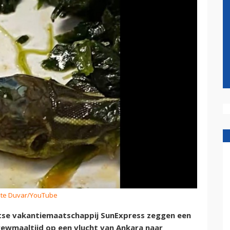
ete Duvar/YouTube
tse vakantiemaatschappij SunExpress zeggen een
ewmaaltijd op een vlucht van Ankara naar