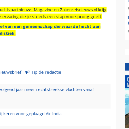
Luchtvaartnieuws Magazine en Zakenreisnieuws.nl krijg
e ervaring die je steeds een stap voorsprong geeft.
el van een gemeenschap die waarde hecht aan
listiek.
nieuwsbrief
Tip de redactie
 volgend jaar meer rechtstreekse vluchten vanaf
j keren voor geplaagd Air India