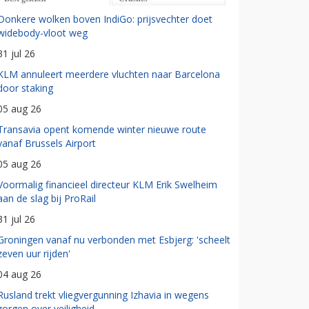
Donkere wolken boven IndiGo: prijsvechter doet
widebody-vloot weg
31 jul 26
KLM annuleert meerdere vluchten naar Barcelona
door staking
05 aug 26
Transavia opent komende winter nieuwe route
vanaf Brussels Airport
05 aug 26
Voormalig financieel directeur KLM Erik Swelheim
aan de slag bij ProRail
31 jul 26
Groningen vanaf nu verbonden met Esbjerg: 'scheelt
zeven uur rijden'
04 aug 26
Rusland trekt vliegvergunning Izhavia in wegens
zorgen over veiligheid