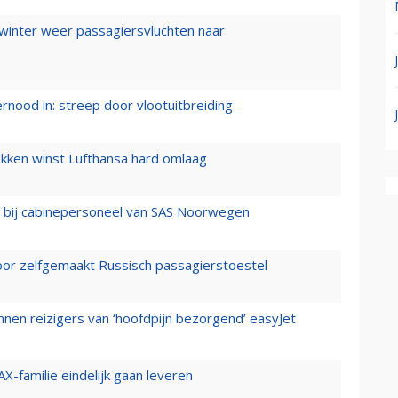
 winter weer passagiersvluchten naar
ernood in: streep door vlootuitbreiding
ukken winst Lufthansa hard omlaag
 bij cabinepersoneel van SAS Noorwegen
voor zelfgemaakt Russisch passagierstoestel
nen reizigers van ‘hoofdpijn bezorgend’ easyJet
X-familie eindelijk gaan leveren