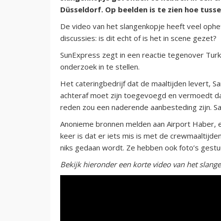
Düsseldorf. Op beelden is te zien hoe tuss
De video van het slangenkopje heeft veel ophef v
discussies: is dit echt of is het in scene gezet?
SunExpress zegt in een reactie tegenover Turk
onderzoek in te stellen.
Het cateringbedrijf dat de maaltijden levert, S
achteraf moet zijn toegevoegd en vermoedt dat
reden zou een naderende aanbesteding zijn. Sa
Anonieme bronnen melden aan Airport Haber, ee
keer is dat er iets mis is met de crewmaaltijd
niks gedaan wordt. Ze hebben ook foto’s gestuu
Bekijk hieronder een korte video van het slang