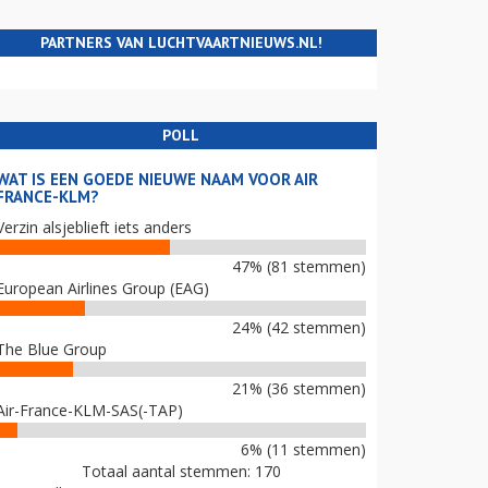
PARTNERS VAN LUCHTVAARTNIEUWS.NL!
POLL
WAT IS EEN GOEDE NIEUWE NAAM VOOR AIR
FRANCE-KLM?
Verzin alsjeblieft iets anders
47% (81 stemmen)
European Airlines Group (EAG)
24% (42 stemmen)
The Blue Group
21% (36 stemmen)
Air-France-KLM-SAS(-TAP)
6% (11 stemmen)
Totaal aantal stemmen: 170