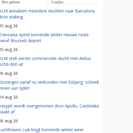
Best gelezen
Crashes
KLM annuleert meerdere vluchten naar Barcelona
door staking
05 aug 26
Transavia opent komende winter nieuwe route
vanaf Brussels Airport
05 aug 26
KLM stelt eerste commerciële vlucht met Airbus
A350-900 uit
06 aug 26
Groningen vanaf nu verbonden met Esbjerg: 'scheelt
zeven uur rijden'
04 aug 26
easyJet wordt overgenomen door Apollo, Castlelake
haakt af
06 aug 26
Luchthaven Luik krijgt komende winter weer