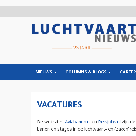
Overslaan
en
naar
de
inhoud
gaan
NIEUWS
COLUMNS & BLOGS
CAREER
VACATURES
De websites
Aviabanen.nl
en
Reisjobs.nl
zijn de
banen en stages in de luchtvaart- en (zaken)rei