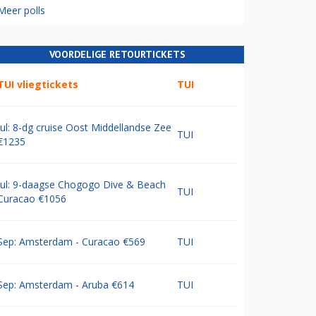
Meer polls
VOORDELIGE RETOURTICKETS
TUI vliegtickets
TUI
Jul: 8-dg cruise Oost Middellandse Zee
TUI
€1235
Jul: 9-daagse Chogogo Dive & Beach
TUI
Curacao €1056
Sep: Amsterdam - Curacao €569
TUI
Sep: Amsterdam - Aruba €614
TUI