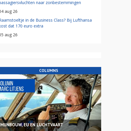
passagiersvluchten naar zonbestemmingen
04 aug 26
Raamstoeltje in de Business Class? Bij Lufthansa
kost dat 170 euro extra
05 aug 26
COLUMNS
MIJNBOUW, EU EN LUCHTVAART