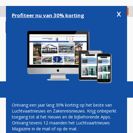
Overslaan
en
x
Digitaal Magazine
Registreer
Check in
naar
Profiteer nu van 30% korting
de
inhoud
gaan
Magazine
Podcasts
Vacatures
Toggl
naviga
Ontvang een jaar lang 30% korting op het beste van
Luchtvaartnieuws en Zakenreisnieuws. Krijg onbeperkt
toegang tot al het nieuws en de bijbehorende Apps.
CORONAVIRUS
Ontvang tevens 12 maanden het Luchtvaartnieuws
Magazine in de mail of op de mat.