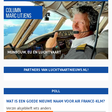
MIJNBOUW, EU EN LUCHTVAART
PARTNERS VAN LUCHTVAARTNIEUWS.NL!
POLL
WAT IS EEN GOEDE NIEUWE NAAM VOOR AIR FRANCE-KLM?
Verzin alsjeblieft iets anders