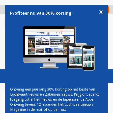
Overslaan
en
x
Digitaal Magazine
Registreer
Check in
naar
Profiteer nu van 30% korting
de
inhoud
gaan
Magazine
Podcasts
Vacatures
Toggl
naviga
Ontvang een jaar lang 30% korting op het beste van
Luchtvaartnieuws en Zakenreisnieuws. Krijg onbeperkt
toegang tot al het nieuws en de bijbehorende Apps.
CORONAVIRUS
Ontvang tevens 12 maanden het Luchtvaartnieuws
Magazine in de mail of op de mat.