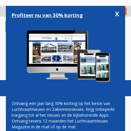
Overslaan
en
x
Digitaal Magazine
Registreer
Check in
naar
Profiteer nu van 30% korting
de
inhoud
gaan
Magazine
Podcasts
Vacatures
Toggl
naviga
Ontvang een jaar lang 30% korting op het beste van
Luchtvaartnieuws en Zakenreisnieuws. Krijg onbeperkt
toegang tot al het nieuws en de bijbehorende Apps.
CORONAVIRUS
Ontvang tevens 12 maanden het Luchtvaartnieuws
Magazine in de mail of op de mat.