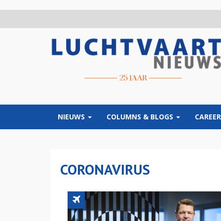
Overslaan
en
naar
de
inhoud
gaan
NIEUWS
COLUMNS & BLOGS
CAREER
CORONAVIRUS