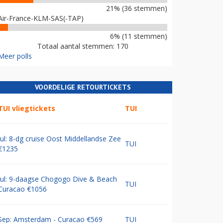
21% (36 stemmen)
Air-France-KLM-SAS(-TAP)
6% (11 stemmen)
Totaal aantal stemmen: 170
Meer polls
VOORDELIGE RETOURTICKETS
TUI vliegtickets
TUI
Jul: 8-dg cruise Oost Middellandse Zee
TUI
€1235
Jul: 9-daagse Chogogo Dive & Beach
TUI
Curacao €1056
Sep: Amsterdam - Curacao €569
TUI