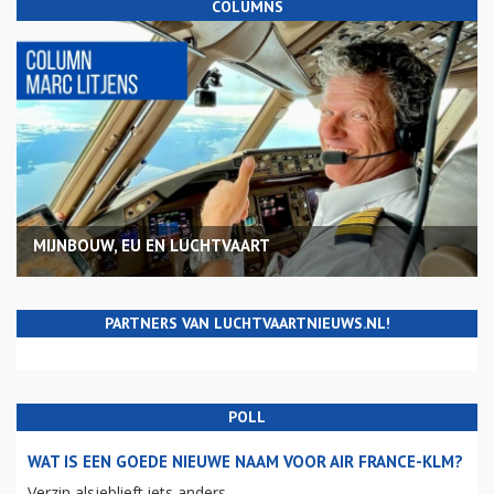
COLUMNS
MIJNBOUW, EU EN LUCHTVAART
PARTNERS VAN LUCHTVAARTNIEUWS.NL!
POLL
WAT IS EEN GOEDE NIEUWE NAAM VOOR AIR FRANCE-KLM?
Verzin alsjeblieft iets anders