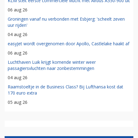
KLM stelt eerste commerciële vlucht met Airbus A350-900 uit
06 aug 26
Groningen vanaf nu verbonden met Esbjerg: 'scheelt zeven
uur rijden'
04 aug 26
easyJet wordt overgenomen door Apollo, Castlelake haakt af
06 aug 26
Luchthaven Luik krijgt komende winter weer
passagiersvluchten naar zonbestemmingen
04 aug 26
Raamstoeltje in de Business Class? Bij Lufthansa kost dat
170 euro extra
05 aug 26