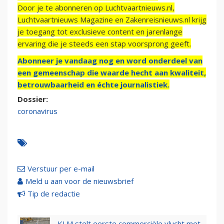
Door je te abonneren op Luchtvaartnieuws.nl,
Luchtvaartnieuws Magazine en Zakenreisnieuws.nl krijg
je toegang tot exclusieve content en jarenlange
ervaring die je steeds een stap voorsprong geeft.
Abonneer je vandaag nog en word onderdeel van
een gemeenschap die waarde hecht aan kwaliteit,
betrouwbaarheid en échte journalistiek.
Dossier:
coronavirus
Verstuur per e-mail
Meld u aan voor de nieuwsbrief
Tip de redactie
KLM stelt eerste commerciële vlucht met