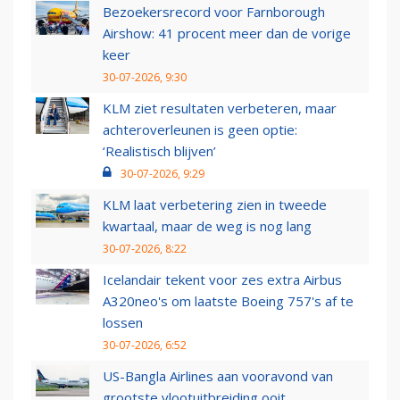
Bezoekersrecord voor Farnborough
Airshow: 41 procent meer dan de vorige
keer
30-07-2026, 9:30
KLM ziet resultaten verbeteren, maar
achteroverleunen is geen optie:
‘Realistisch blijven’
30-07-2026, 9:29
KLM laat verbetering zien in tweede
kwartaal, maar de weg is nog lang
30-07-2026, 8:22
Icelandair tekent voor zes extra Airbus
A320neo's om laatste Boeing 757's af te
lossen
30-07-2026, 6:52
US-Bangla Airlines aan vooravond van
grootste vlootuitbreiding ooit