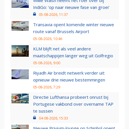
Willie Walsh neemt het roer over bij
IndiGo: 'op naar nieuwe fase van groei'
05-08-2026, 11:37
Transavia opent komende winter nieuwe
route vanaf Brussels Airport
05-08-2026, 10:46
KLM blijft net als veel andere
maatschappijen langer weg uit Golfregio
05-08-2026, 9:00
Riyadh Air breidt netwerk verder uit:
opnieuw drie nieuwe bestemmingen
05-08-2026, 7:29
Directie Lufthansa probeert onrust bij
Portugese vakbond over overname TAP
te sussen
04-08-2026, 15:33
Nieuwe Privium-lounge op Schiphol opent