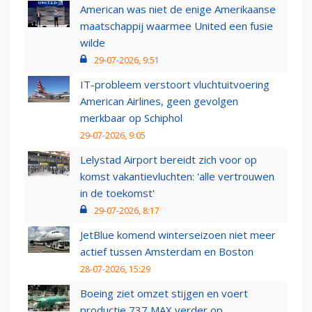
American was niet de enige Amerikaanse
maatschappij waarmee United een fusie
wilde
29-07-2026, 9:51
IT-probleem verstoort vluchtuitvoering
American Airlines, geen gevolgen
merkbaar op Schiphol
29-07-2026, 9:05
Lelystad Airport bereidt zich voor op
komst vakantievluchten: 'alle vertrouwen
in de toekomst'
29-07-2026, 8:17
JetBlue komend winterseizoen niet meer
actief tussen Amsterdam en Boston
28-07-2026, 15:29
Boeing ziet omzet stijgen en voert
productie 737 MAX verder op