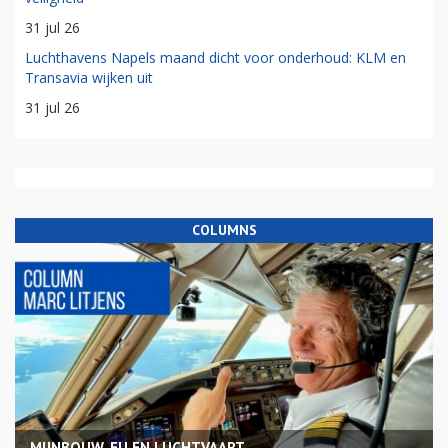
31 jul 26
Luchthavens Napels maand dicht voor onderhoud: KLM en
Transavia wijken uit
31 jul 26
COLUMNS
MIJNBOUW, EU EN LUCHTVAART