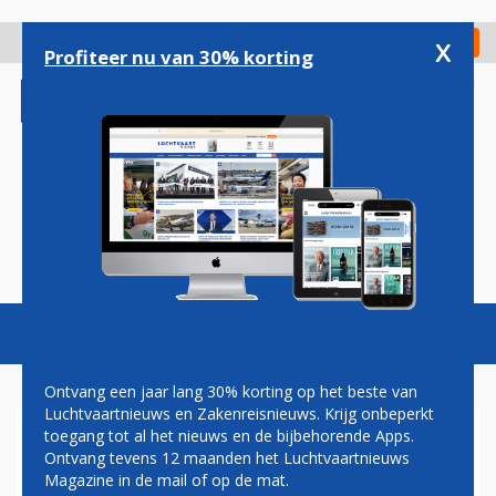
Overslaan
en
x
Digitaal Magazine
Registreer
Check in
naar
Profiteer nu van 30% korting
de
inhoud
gaan
Magazine
Podcasts
Vacatures
Toggl
naviga
Ontvang een jaar lang 30% korting op het beste van
Luchtvaartnieuws en Zakenreisnieuws. Krijg onbeperkt
toegang tot al het nieuws en de bijbehorende Apps.
VLIEGVERKEER TUSSEN
Ontvang tevens 12 maanden het Luchtvaartnieuws
NEDERLAND EN GROOT-
Magazine in de mail of op de mat.