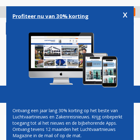
Overslaan
en
x
Digitaal Magazine
Registreer
Check in
naar
Profiteer nu van 30% korting
de
inhoud
gaan
Magazine
Podcasts
Vacatures
Toggl
naviga
Ontvang een jaar lang 30% korting op het beste van
Luchtvaartnieuws en Zakenreisnieuws. Krijg onbeperkt
toegang tot al het nieuws en de bijbehorende Apps.
VIETNAM AIRLINES
Ontvang tevens 12 maanden het Luchtvaartnieuws
OVERWEEGT NIEUWE ORDER
Magazine in de mail of op de mat.