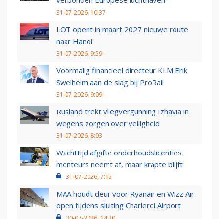
verbonden Europese luchthaven
31-07-2026, 10:37
LOT opent in maart 2027 nieuwe route
naar Hanoi
31-07-2026, 9:59
Voormalig financieel directeur KLM Erik
Swelheim aan de slag bij ProRail
31-07-2026, 9:09
Rusland trekt vliegvergunning Izhavia in
wegens zorgen over veiligheid
31-07-2026, 8:03
Wachttijd afgifte onderhoudslicenties
monteurs neemt af, maar krapte blijft
31-07-2026, 7:15
MAA houdt deur voor Ryanair en Wizz Air
open tijdens sluiting Charleroi Airport
30-07-2026, 14:30