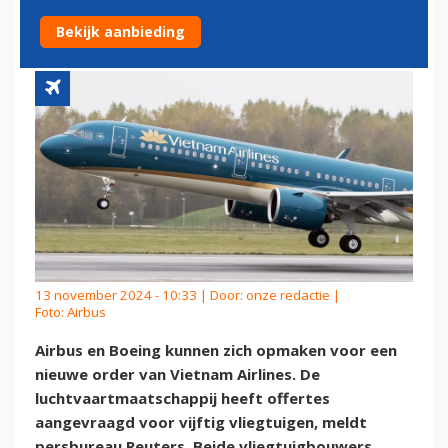
BIJ AIRBUS OF BOEING
Bekijk aanbieding
13 november 2024 - 10:33 | Door:
onze redactie
|
Foto: Airbus
Airbus en Boeing kunnen zich opmaken voor een
nieuwe order van Vietnam Airlines. De
luchtvaartmaatschappij heeft offertes
aangevraagd voor vijftig vliegtuigen, meldt
persbureau Reuters. Beide vliegtuigbouwers