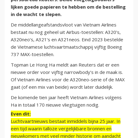
lijken goede papieren te hebben om de bestelling
in de wacht te slepen.
De middellangeafstandsvloot van Vietnam Airlines
bestaat nu nog geheel uit Airbus-toestellen: A320’s,
A320neo’s, A321’s en A321neos. Eind 2023 bestelde
de Vietnamese luchtvaartmaatschappij vijftig Boeing
737 MAX-toestellen.
Topman Le Hong Ha meldt aan Reuters dat er een
nieuwe order voor vijftig narrowbody’s in de maak is.
Of Vietnam Airlines voor de A320neo-serie of de MAX
gaat (of een mix van beide) wordt later duidelijk.
De komende tien jaar heeft Vietnam Airlines volgens
Ha in totaal 170 nieuwe vliegtuigen nodig.
Even dit:
Luchtvaartnieuws bestaat inmiddels bijna 25 jaar. In
een tijd waarin talloze vergelijkbare bronnen en
nieuwkomers met veel minder historie om aandacht