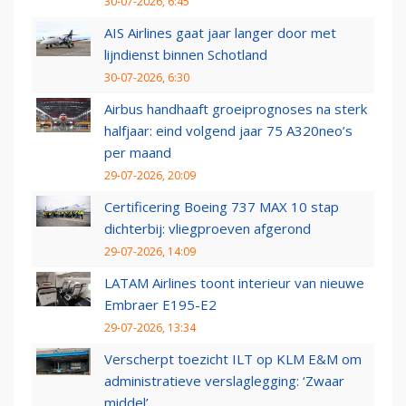
30-07-2026, 6:45
AIS Airlines gaat jaar langer door met
lijndienst binnen Schotland
30-07-2026, 6:30
Airbus handhaaft groeiprognoses na sterk
halfjaar: eind volgend jaar 75 A320neo’s
per maand
29-07-2026, 20:09
Certificering Boeing 737 MAX 10 stap
dichterbij: vliegproeven afgerond
29-07-2026, 14:09
LATAM Airlines toont interieur van nieuwe
Embraer E195-E2
29-07-2026, 13:34
Verscherpt toezicht ILT op KLM E&M om
administratieve verslaglegging: ‘Zwaar
middel’