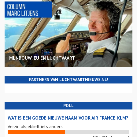
MIJNBOUW, EU EN LUCHTVAART
PARTNERS VAN LUCHTVAARTNIEUWS.NL!
POLL
WAT IS EEN GOEDE NIEUWE NAAM VOOR AIR FRANCE-KLM?
Verzin alsjeblieft iets anders