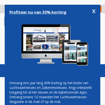
Overslaan
en
x
Digitaal Magazine
Registreer
Check in
naar
Profiteer nu van 30% korting
de
inhoud
gaan
Magazine
Podcasts
Vacatures
Toggl
naviga
Ontvang een jaar lang 30% korting op het beste van
Luchtvaartnieuws en Zakenreisnieuws. Krijg onbeperkt
toegang tot al het nieuws en de bijbehorende Apps.
CORONAVIRUS
Ontvang tevens 12 maanden het Luchtvaartnieuws
Magazine in de mail of op de mat.