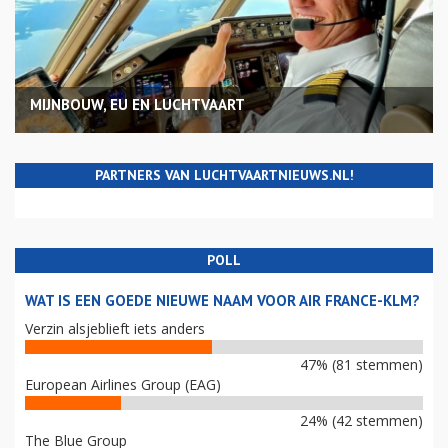
MIJNBOUW, EU EN LUCHTVAART
PARTNERS VAN LUCHTVAARTNIEUWS.NL!
POLL
WAT IS EEN GOEDE NIEUWE NAAM VOOR AIR FRANCE-KLM?
Verzin alsjeblieft iets anders
47% (81 stemmen)
European Airlines Group (EAG)
24% (42 stemmen)
The Blue Group