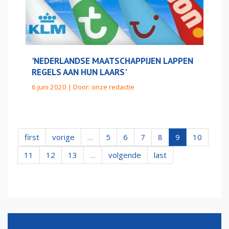
'NEDERLANDSE MAATSCHAPPIJEN LAPPEN
REGELS AAN HUN LAARS'
6 juni 2020 | Door:
onze redactie
first
vorige
…
5
6
7
8
9
10
11
12
13
…
volgende
last