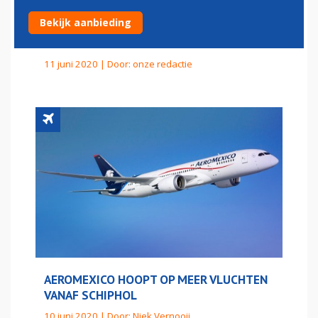
Bekijk aanbieding
INTERNATIONAAL VLIEGVERKEER NAAR
TURKIJE HERVAT
11 juni 2020 | Door:
onze redactie
AEROMEXICO HOOPT OP MEER VLUCHTEN
VANAF SCHIPHOL
10 juni 2020 | Door:
Niek Vernooij