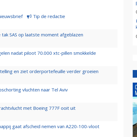
nieuwsbrief
Tip de redactie
 tak SAS op laatste moment afgeblazen
elen nadat piloot 70.000 xtc-pillen smokkelde
elling en ziet orderportefeuille verder groeien
chorting vluchten naar Tel Aviv
vrachtvlucht met Boeing 777F ooit uit
happij gaat afscheid nemen van A220-100-vloot