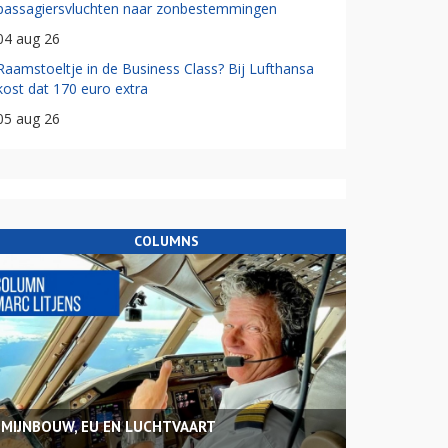
passagiersvluchten naar zonbestemmingen
04 aug 26
Raamstoeltje in de Business Class? Bij Lufthansa
kost dat 170 euro extra
05 aug 26
COLUMNS
MIJNBOUW, EU EN LUCHTVAART