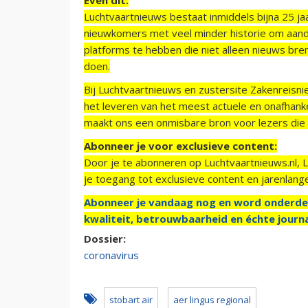
Luchtvaartnieuws bestaat inmiddels bijna 25 jaa
nieuwkomers met veel minder historie om aand
platforms te hebben die niet alleen nieuws bre
doen.
Bij Luchtvaartnieuws en zustersite Zakenreisn
het leveren van het meest actuele en onafhankel
maakt ons een onmisbare bron voor lezers die g
Abonneer je voor exclusieve content:
Door je te abonneren op Luchtvaartnieuws.nl, 
je toegang tot exclusieve content en jarenlang
Abonneer je vandaag nog en word onderde
kwaliteit, betrouwbaarheid en échte journa
Dossier:
coronavirus
stobart air
aer lingus regional