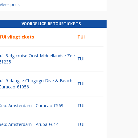
Meer polls
VOORDELIGE RETOURTICKETS
TUI vliegtickets
TUI
Jul: 8-dg cruise Oost Middellandse Zee
TUI
€1235
Jul: 9-daagse Chogogo Dive & Beach
TUI
Curacao €1056
Sep: Amsterdam - Curacao €569
TUI
Sep: Amsterdam - Aruba €614
TUI