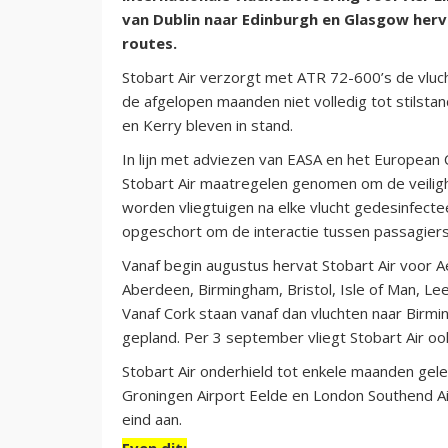
van Dublin naar Edinburgh en Glasgow herv
routes.
Stobart Air verzorgt met ATR 72-600’s de vluc
de afgelopen maanden niet volledig tot stilstan
en Kerry bleven in stand.
In lijn met adviezen van EASA en het European
Stobart Air maatregelen genomen om de veilig
worden vliegtuigen na elke vlucht gedesinfecte
opgeschort om de interactie tussen passagiers
Vanaf begin augustus hervat Stobart Air voor Ae
Aberdeen, Birmingham, Bristol, Isle of Man, 
Vanaf Cork staan vanaf dan vluchten naar Birm
gepland. Per 3 september vliegt Stobart Air o
Stobart Air onderhield tot enkele maanden gele
Groningen Airport Eelde en London Southend Ai
eind aan.
Even dit: