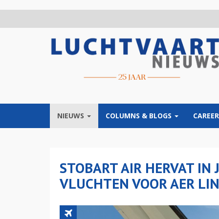
Overslaan
en
naar
de
inhoud
gaan
NIEUWS
COLUMNS & BLOGS
CAREER
STOBART AIR HERVAT IN 
VLUCHTEN VOOR AER LI