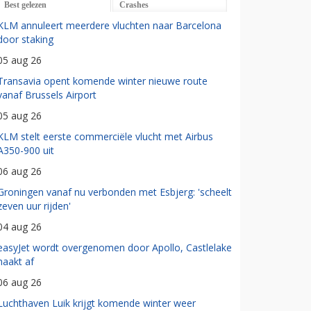
Best gelezen
Crashes
KLM annuleert meerdere vluchten naar Barcelona
door staking
05 aug 26
Transavia opent komende winter nieuwe route
vanaf Brussels Airport
05 aug 26
KLM stelt eerste commerciële vlucht met Airbus
A350-900 uit
06 aug 26
Groningen vanaf nu verbonden met Esbjerg: 'scheelt
zeven uur rijden'
04 aug 26
easyJet wordt overgenomen door Apollo, Castlelake
haakt af
06 aug 26
Luchthaven Luik krijgt komende winter weer