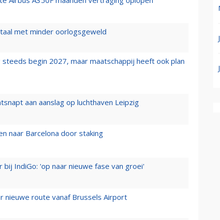
rste Airbus A350F maanden vertraging oplopen
wartaal met minder oorlogsgeweld
 steeds begin 2027, maar maatschappij heeft ook plan
tsnapt aan aanslag op luchthaven Leipzig
n naar Barcelona door staking
 bij IndiGo: 'op naar nieuwe fase van groei'
 nieuwe route vanaf Brussels Airport