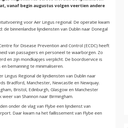
at, vanaf begin augustus volgen veertien andere
htuitvoering voor Aer Lingus regional. De operatie kwam
d: de binnenlandse lijndiensten van Dublin naar Donegal
 Centre for Disease Prevention and Control (ECDC) heeft
heid van passagiers en personeel te waarborgen. Zo
erd en zijn mondkapjes verplicht. De boordservice is
 en bemanning te minimaliseren.
r Lingus Regional de lijndiensten van Dublin naar
Leeds Bradford, Manchester, Newcastle en Newquay.
ingham, Bristol, Edinburgh, Glasgow en Manchester
ok weer van Shannon naar Birmingham.
den onder de vlag van Flybe een lijndienst van
rport. Daar kwam na het faillissement van Flybe een