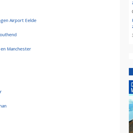
ngen Airport Eelde
Southend
w en Manchester
r
man