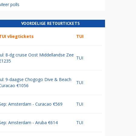
Meer polls
VOORDELIGE RETOURTICKETS
TUI vliegtickets
TUI
Jul: 8-dg cruise Oost Middellandse Zee
TUI
€1235
Jul: 9-daagse Chogogo Dive & Beach
TUI
Curacao €1056
Sep: Amsterdam - Curacao €569
TUI
Sep: Amsterdam - Aruba €614
TUI