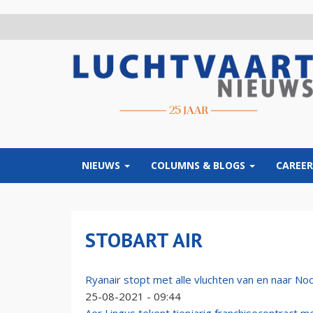
Overslaan
en
naar
de
inhoud
gaan
NIEUWS
COLUMNS & BLOGS
CAREER
STOBART AIR
Ryanair stopt met alle vluchten van en naar No
25-08-2021 - 09:44