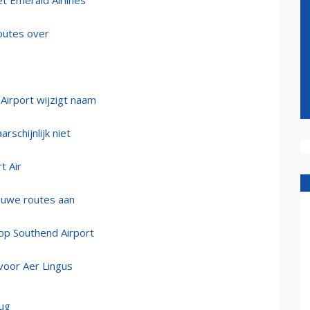
et Emerald Airlines
routes over
Airport wijzigt naam
rschijnlijk niet
t Air
ieuwe routes aan
 op Southend Airport
n voor Aer Lingus
rug