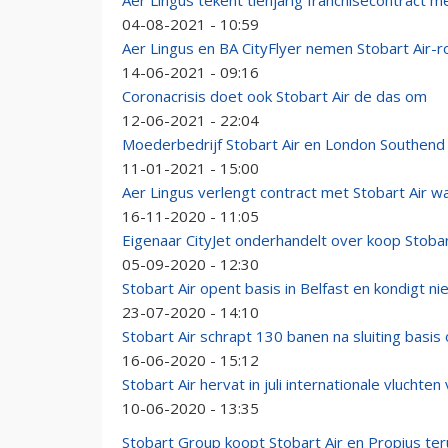
Aer Lingus tekent tienjarig franchisecontract m
04-08-2021 - 10:59
Aer Lingus en BA CityFlyer nemen Stobart Air-
14-06-2021 - 09:16
Coronacrisis doet ook Stobart Air de das om
12-06-2021 - 22:04
Moederbedrijf Stobart Air en London Southend 
11-01-2021 - 15:00
Aer Lingus verlengt contract met Stobart Air waa
16-11-2020 - 11:05
Eigenaar CityJet onderhandelt over koop Stobar
05-09-2020 - 12:30
Stobart Air opent basis in Belfast en kondigt n
23-07-2020 - 14:10
Stobart Air schrapt 130 banen na sluiting basis
16-06-2020 - 15:12
Stobart Air hervat in juli internationale vluchte
10-06-2020 - 13:35
Stobart Group koopt Stobart Air en Propius te