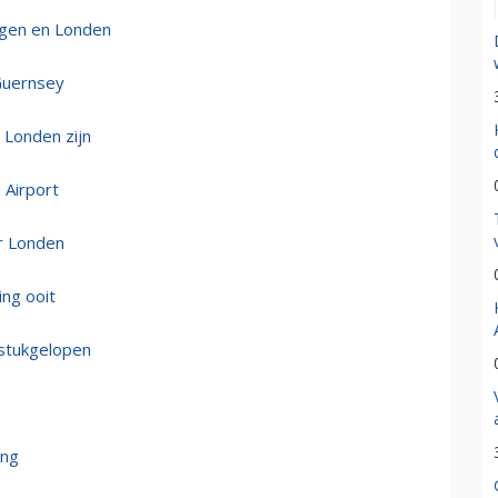
ngen en Londen
 Guernsey
 Londen zijn
 Airport
ar Londen
ing ooit
stukgelopen
ang