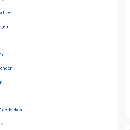
luchten
ngen
m?
Londen
r
of opdoeken
lin