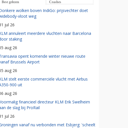
Best gelezen
Crashes
Donkere wolken boven IndiGo: prijsvechter doet
widebody-vloot weg
31 jul 26
KLM annuleert meerdere vluchten naar Barcelona
door staking
05 aug 26
Transavia opent komende winter nieuwe route
vanaf Brussels Airport
05 aug 26
KLM stelt eerste commerciële vlucht met Airbus
A350-900 uit
06 aug 26
Voormalig financieel directeur KLM Erik Swelheim
aan de slag bij ProRail
31 jul 26
Groningen vanaf nu verbonden met Esbjerg: 'scheelt