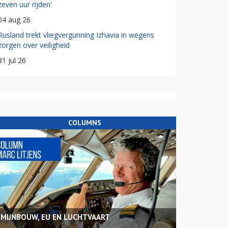
zeven uur rijden'
04 aug 26
Rusland trekt vliegvergunning Izhavia in wegens
zorgen over veiligheid
31 jul 26
COLUMNS
MIJNBOUW, EU EN LUCHTVAART