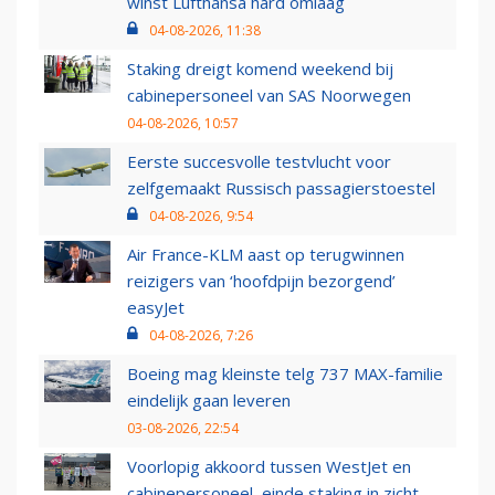
winst Lufthansa hard omlaag
04-08-2026, 11:38
Staking dreigt komend weekend bij
cabinepersoneel van SAS Noorwegen
04-08-2026, 10:57
Eerste succesvolle testvlucht voor
zelfgemaakt Russisch passagierstoestel
04-08-2026, 9:54
Air France-KLM aast op terugwinnen
reizigers van ‘hoofdpijn bezorgend’
easyJet
04-08-2026, 7:26
Boeing mag kleinste telg 737 MAX-familie
eindelijk gaan leveren
03-08-2026, 22:54
Voorlopig akkoord tussen WestJet en
cabinepersoneel, einde staking in zicht