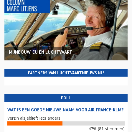
MIJNBOUW, EU EN LUCHTVAART
PARTNERS VAN LUCHTVAARTNIEUWS.NL!
POLL
WAT IS EEN GOEDE NIEUWE NAAM VOOR AIR FRANCE-KLM?
Verzin alsjeblieft iets anders
47% (81 stemmen)