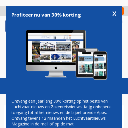
Overslaan
en
x
Digitaal Magazine
Registreer
Check in
naar
Profiteer nu van 30% korting
de
inhoud
gaan
Magazine
Podcasts
Vacatures
Toggl
naviga
Ontvang een jaar lang 30% korting op het beste van
Luchtvaartnieuws en Zakenreisnieuws. Krijg onbeperkt
toegang tot al het nieuws en de bijbehorende Apps.
SOUTHEND AIRPORT WIL
Ontvang tevens 12 maanden het Luchtvaartnieuws
NIEUWE TOEGANGSPOORT
Magazine in de mail of op de mat.