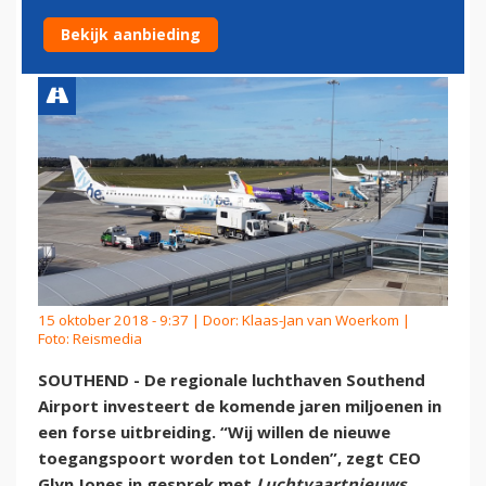
TOT LONDEN ZIJN
Bekijk aanbieding
15 oktober 2018 - 9:37 | Door:
Klaas-Jan van Woerkom
|
Foto: Reismedia
SOUTHEND - De regionale luchthaven Southend
Airport investeert de komende jaren miljoenen in
een forse uitbreiding. “Wij willen de nieuwe
toegangspoort worden tot Londen”, zegt CEO
Glyn Jones in gesprek met
Luchtvaartnieuws