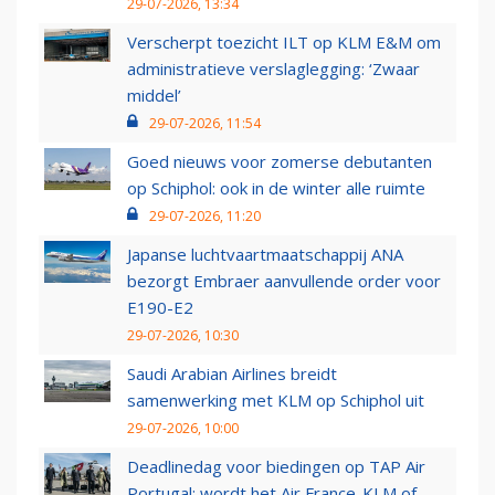
29-07-2026, 13:34
Verscherpt toezicht ILT op KLM E&M om
administratieve verslaglegging: ‘Zwaar
middel’
29-07-2026, 11:54
Goed nieuws voor zomerse debutanten
op Schiphol: ook in de winter alle ruimte
29-07-2026, 11:20
Japanse luchtvaartmaatschappij ANA
bezorgt Embraer aanvullende order voor
E190-E2
29-07-2026, 10:30
Saudi Arabian Airlines breidt
samenwerking met KLM op Schiphol uit
29-07-2026, 10:00
Deadlinedag voor biedingen op TAP Air
Portugal: wordt het Air France-KLM of