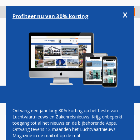
Overslaan
en
x
Digitaal Magazine
Registreer
Check in
naar
Profiteer nu van 30% korting
de
inhoud
gaan
Magazine
Podcasts
Vacatures
Toggl
naviga
Ontvang een jaar lang 30% korting op het beste van
Luchtvaartnieuws en Zakenreisnieuws. Krijg onbeperkt
toegang tot al het nieuws en de bijbehorende Apps.
SOUTHEND AIRPORT WIL
Ontvang tevens 12 maanden het Luchtvaartnieuws
NIEUWE TOEGANGSPOORT
Magazine in de mail of op de mat.