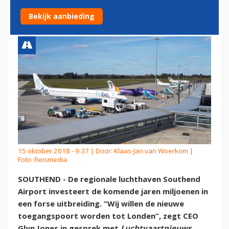
TOT LONDEN ZIJN
Bekijk aanbieding
15 oktober 2018 - 9:37 | Door:
Klaas-Jan van Woerkom
|
Foto: Reismedia
SOUTHEND - De regionale luchthaven Southend
Airport investeert de komende jaren miljoenen in
een forse uitbreiding. “Wij willen de nieuwe
toegangspoort worden tot Londen”, zegt CEO
Glyn Jones in gesprek met
Luchtvaartnieuws