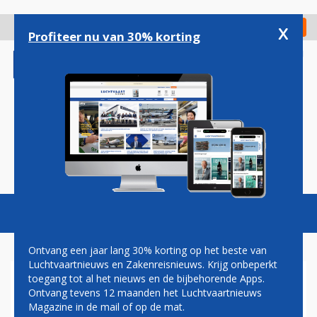
Overslaan
en
x
Digitaal Magazine
Registreer
Check in
naar
Profiteer nu van 30% korting
de
inhoud
gaan
Magazine
Podcasts
Vacatures
Toggl
naviga
Ontvang een jaar lang 30% korting op het beste van
Luchtvaartnieuws en Zakenreisnieuws. Krijg onbeperkt
toegang tot al het nieuws en de bijbehorende Apps.
VLUCHT MU5735
Ontvang tevens 12 maanden het Luchtvaartnieuws
Magazine in de mail of op de mat.