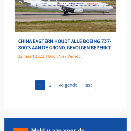
CHINA EASTERN HOUDT ALLE BOEING 737-
800'S AAN DE GROND, GEVOLGEN BEPERKT
22 maart 2022 | Door:
Niek Vernooij
1
2
volgende
last
Meld u aan voor de