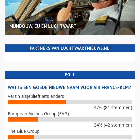
MIJNBOUW, EU EN LUCHTVAART
PARTNERS VAN LUCHTVAARTNIEUWS.NL!
POLL
WAT IS EEN GOEDE NIEUWE NAAM VOOR AIR FRANCE-KLM?
Verzin alsjeblieft iets anders
47% (81 stemmen)
European Airlines Group (EAG)
24% (42 stemmen)
The Blue Group