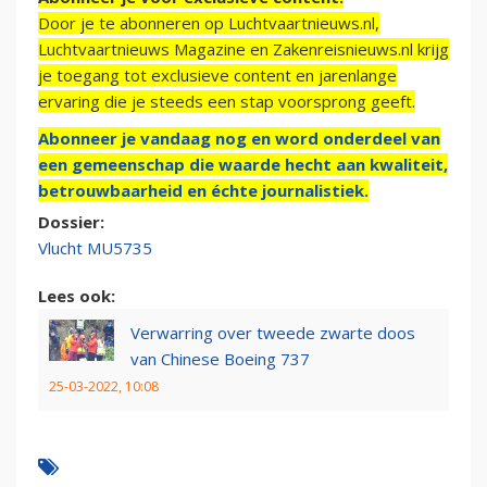
Door je te abonneren op Luchtvaartnieuws.nl,
Luchtvaartnieuws Magazine en Zakenreisnieuws.nl krijg
je toegang tot exclusieve content en jarenlange
ervaring die je steeds een stap voorsprong geeft.
Abonneer je vandaag nog en word onderdeel van
een gemeenschap die waarde hecht aan kwaliteit,
betrouwbaarheid en échte journalistiek.
Dossier:
Vlucht MU5735
Lees ook:
Verwarring over tweede zwarte doos
van Chinese Boeing 737
25-03-2022, 10:08