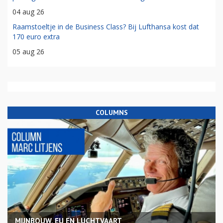
04 aug 26
Raamstoeltje in de Business Class? Bij Lufthansa kost dat
170 euro extra
05 aug 26
COLUMNS
MIJNBOUW, EU EN LUCHTVAART