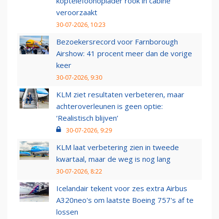
koptelefoonoplader rook in cabine
veroorzaakt
30-07-2026, 10:23
Bezoekersrecord voor Farnborough
Airshow: 41 procent meer dan de vorige
keer
30-07-2026, 9:30
KLM ziet resultaten verbeteren, maar
achteroverleunen is geen optie:
‘Realistisch blijven’
30-07-2026, 9:29
KLM laat verbetering zien in tweede
kwartaal, maar de weg is nog lang
30-07-2026, 8:22
Icelandair tekent voor zes extra Airbus
A320neo's om laatste Boeing 757's af te
lossen