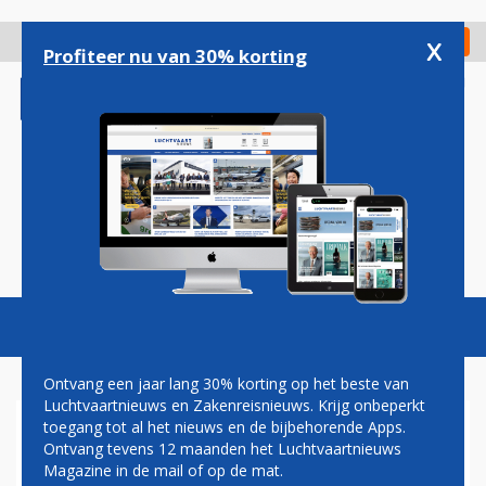
Overslaan
en
x
Digitaal Magazine
Registreer
Check in
naar
Profiteer nu van 30% korting
de
inhoud
gaan
Magazine
Podcasts
Vacatures
Toggl
naviga
Ontvang een jaar lang 30% korting op het beste van
Luchtvaartnieuws en Zakenreisnieuws. Krijg onbeperkt
toegang tot al het nieuws en de bijbehorende Apps.
TWEEDE ZWARTE DOOS
Ontvang tevens 12 maanden het Luchtvaartnieuws
GECRASHT CHINEES
Magazine in de mail of op de mat.