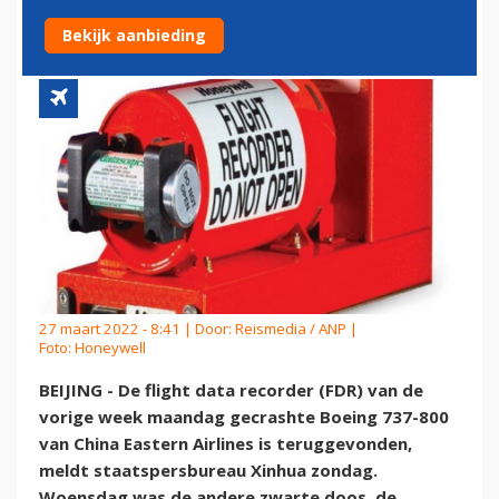
VLIEGTUIG GEVONDEN
Bekijk aanbieding
27 maart 2022 - 8:41 | Door:
Reismedia / ANP
|
Foto: Honeywell
BEIJING - De flight data recorder (FDR) van de
vorige week maandag gecrashte Boeing 737-800
van China Eastern Airlines is teruggevonden,
meldt staatspersbureau Xinhua zondag.
Woensdag was de andere zwarte doos, de