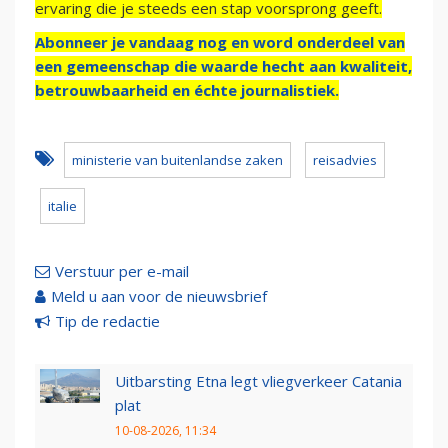
ervaring die je steeds een stap voorsprong geeft.
Abonneer je vandaag nog en word onderdeel van
een gemeenschap die waarde hecht aan kwaliteit,
betrouwbaarheid en échte journalistiek.
ministerie van buitenlandse zaken
reisadvies
italie
Verstuur per e-mail
Meld u aan voor de nieuwsbrief
Tip de redactie
Uitbarsting Etna legt vliegverkeer Catania
plat
10-08-2026, 11:34