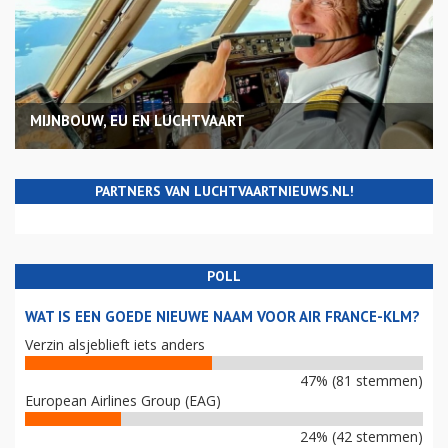
MIJNBOUW, EU EN LUCHTVAART
PARTNERS VAN LUCHTVAARTNIEUWS.NL!
POLL
WAT IS EEN GOEDE NIEUWE NAAM VOOR AIR FRANCE-KLM?
Verzin alsjeblieft iets anders
47% (81 stemmen)
European Airlines Group (EAG)
24% (42 stemmen)