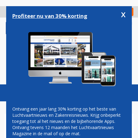
Overslaan
en
x
Digitaal Magazine
Registreer
Check in
naar
Profiteer nu van 30% korting
de
inhoud
gaan
Magazine
Podcasts
Vacatures
Toggl
naviga
Ontvang een jaar lang 30% korting op het beste van
Luchtvaartnieuws en Zakenreisnieuws. Krijg onbeperkt
toegang tot al het nieuws en de bijbehorende Apps.
BUZA VERSOEPELT
Ontvang tevens 12 maanden het Luchtvaartnieuws
REISADVIES ITALIË, COSTA
Magazine in de mail of op de mat.