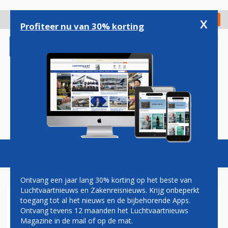
Overslaan
en
x
Digitaal Magazine
Registreer
Check in
naar
Profiteer nu van 30% korting
de
inhoud
gaan
Magazine
Podcasts
Vacatures
Toggl
naviga
Ontvang een jaar lang 30% korting op het beste van
Luchtvaartnieuws en Zakenreisnieuws. Krijg onbeperkt
toegang tot al het nieuws en de bijbehorende Apps.
ORANJE REISADVIES VOOR
Ontvang tevens 12 maanden het Luchtvaartnieuws
PORTO, LUXEMBURG EN EEN
Magazine in de mail of op de mat.