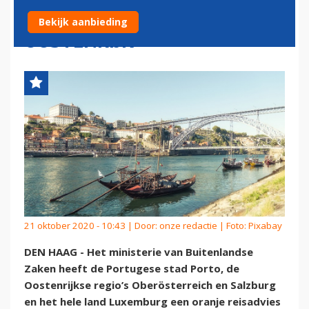
GROTER DEEL VAN
Bekijk aanbieding
OOSTENRIJK
21 oktober 2020 - 10:43 | Door:
onze redactie
| Foto: Pixabay
DEN HAAG - Het ministerie van Buitenlandse
Zaken heeft de Portugese stad Porto, de
Oostenrijkse regio’s Oberösterreich en Salzburg
en het hele land Luxemburg een oranje reisadvies