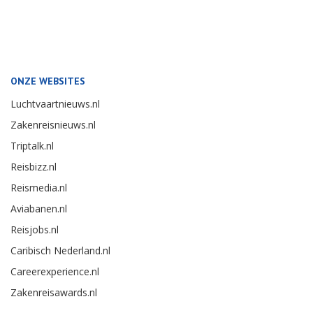
ONZE WEBSITES
Luchtvaartnieuws.nl
Zakenreisnieuws.nl
Triptalk.nl
Reisbizz.nl
Reismedia.nl
Aviabanen.nl
Reisjobs.nl
Caribisch Nederland.nl
Careerexperience.nl
Zakenreisawards.nl