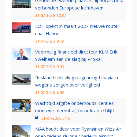
Gedeelde tweede plaats Schiphol als best
verbonden Europese luchthaven
31-07-2026, 10:37
LOT opent in maart 2027 nieuwe route
naar Hanoi
31-07-2026, 9:59
Voormalig financieel directeur KLM Erik
Swelheim aan de slag bij ProRail
31-07-2026, 9:09
Rusland trekt vliegvergunning Izhavia in
wegens zorgen over veiligheid
31-07-2026, 8:03
Wachttijd afgifte onderhoudslicenties
monteurs neemt af, maar krapte blijft
31-07-2026, 7:15
MAA houdt deur voor Ryanair en Wizz Air
open tijdens sluiting Charleroi Airport