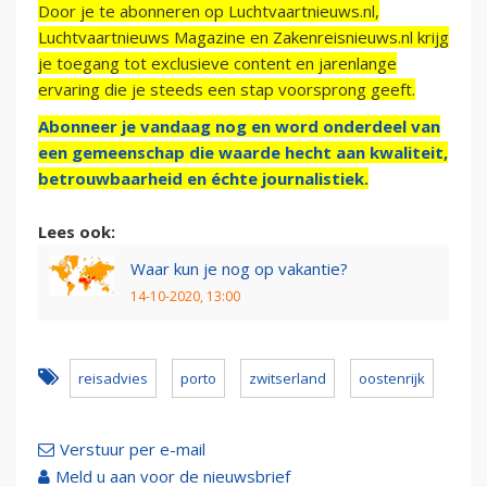
Door je te abonneren op Luchtvaartnieuws.nl,
Luchtvaartnieuws Magazine en Zakenreisnieuws.nl krijg
je toegang tot exclusieve content en jarenlange
ervaring die je steeds een stap voorsprong geeft.
Abonneer je vandaag nog en word onderdeel van
een gemeenschap die waarde hecht aan kwaliteit,
betrouwbaarheid en échte journalistiek.
Lees ook:
Waar kun je nog op vakantie?
14-10-2020, 13:00
reisadvies
porto
zwitserland
oostenrijk
Verstuur per e-mail
Meld u aan voor de nieuwsbrief