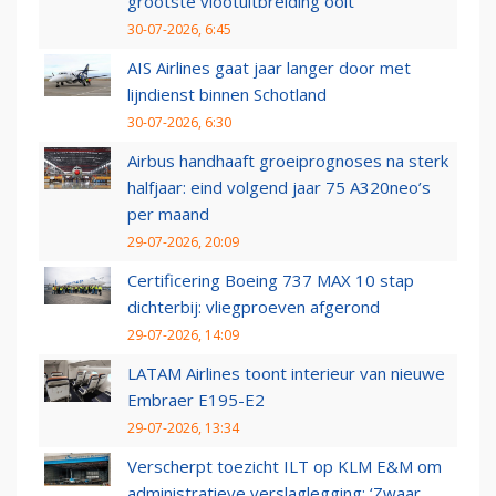
grootste vlootuitbreiding ooit
30-07-2026, 6:45
AIS Airlines gaat jaar langer door met
lijndienst binnen Schotland
30-07-2026, 6:30
Airbus handhaaft groeiprognoses na sterk
halfjaar: eind volgend jaar 75 A320neo’s
per maand
29-07-2026, 20:09
Certificering Boeing 737 MAX 10 stap
dichterbij: vliegproeven afgerond
29-07-2026, 14:09
LATAM Airlines toont interieur van nieuwe
Embraer E195-E2
29-07-2026, 13:34
Verscherpt toezicht ILT op KLM E&M om
administratieve verslaglegging: ‘Zwaar