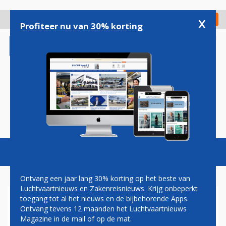
Overslaan
en
x
Digitaal Magazine
Registreer
Check in
naar
Profiteer nu van 30% korting
de
inhoud
gaan
Magazine
Podcasts
Vacatures
Toggl
naviga
Ontvang een jaar lang 30% korting op het beste van
Luchtvaartnieuws en Zakenreisnieuws. Krijg onbeperkt
toegang tot al het nieuws en de bijbehorende Apps.
CESSNA KOMT MET
Ontvang tevens 12 maanden het Luchtvaartnieuws
VERLENGDE UITVOERING
Magazine in de mail of op de mat.