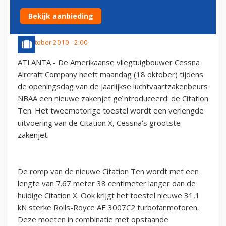
CITATION X ZAKENJET
Bekijk aanbieding
19 oktober 2010 - 2:00
ATLANTA - De Amerikaanse vliegtuigbouwer Cessna
Aircraft Company heeft maandag (18 oktober) tijdens
de openingsdag van de jaarlijkse luchtvaartzakenbeurs
NBAA een nieuwe zakenjet geïntroduceerd: de Citation
Ten. Het tweemotorige toestel wordt een verlengde
uitvoering van de Citation X, Cessna's grootste
zakenjet.
De romp van de nieuwe Citation Ten wordt met een
lengte van 7.67 meter 38 centimeter langer dan de
huidige Citation X. Ook krijgt het toestel nieuwe 31,1
kN sterke Rolls-Royce AE 3007C2 turbofanmotoren.
Deze moeten in combinatie met opstaande