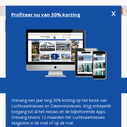
Overslaan
en
x
Digitaal Magazine
Registreer
Check in
naar
Profiteer nu van 30% korting
de
inhoud
gaan
Magazine
Podcasts
Vacatures
Toggl
naviga
Ontvang een jaar lang 30% korting op het beste van
Luchtvaartnieuws en Zakenreisnieuws. Krijg onbeperkt
toegang tot al het nieuws en de bijbehorende Apps.
CESSNA LEVERT
Ontvang tevens 12 maanden het Luchtvaartnieuws
VIERHONDERDSTE CJ3-
Magazine in de mail of op de mat.