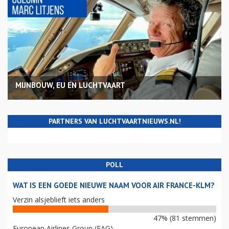
MIJNBOUW, EU EN LUCHTVAART
PARTNERS VAN LUCHTVAARTNIEUWS.NL!
POLL
WAT IS EEN GOEDE NIEUWE NAAM VOOR AIR FRANCE-KLM?
Verzin alsjeblieft iets anders
47% (81 stemmen)
European Airlines Group (EAG)