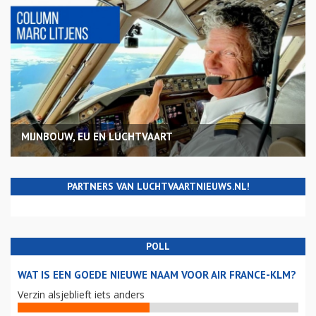
MIJNBOUW, EU EN LUCHTVAART
PARTNERS VAN LUCHTVAARTNIEUWS.NL!
POLL
WAT IS EEN GOEDE NIEUWE NAAM VOOR AIR FRANCE-KLM?
Verzin alsjeblieft iets anders