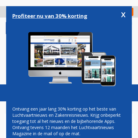
Overslaan
en
x
Digitaal Magazine
Registreer
Check in
naar
Profiteer nu van 30% korting
de
inhoud
gaan
Magazine
Podcasts
Vacatures
Toggl
naviga
Ontvang een jaar lang 30% korting op het beste van
Luchtvaartnieuws en Zakenreisnieuws. Krijg onbeperkt
toegang tot al het nieuws en de bijbehorende Apps.
CESSNA LEVERT
Ontvang tevens 12 maanden het Luchtvaartnieuws
VIERHONDERDSTE CJ3-
Magazine in de mail of op de mat.