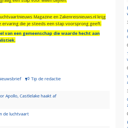
Luchtvaartnieuws Magazine en Zakenreisnieuws.nl krijg
e ervaring die je steeds een stap voorsprong geeft.
el van een gemeenschap die waarde hecht aan
listiek.
nieuwsbrief
Tip de redactie
 Apollo, Castlelake haakt af
n de luchtvaart