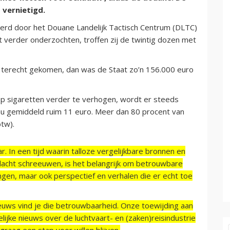
 vernietigd.
werd door het Douane Landelijk Tactisch Centrum (DLTC)
t verder onderzochten, troffen zij de twintig dozen met
terecht gekomen, dan was de Staat zo’n 156.000 euro
 op sigaretten verder te verhogen, wordt er steeds
nu gemiddeld ruim 11 euro. Meer dan 80 procent van
btw).
r. In een tijd waarin talloze vergelijkbare bronnen en
acht schreeuwen, is het belangrijk om betrouwbare
ngen, maar ook perspectief en verhalen die er echt toe
ieuws vind je die betrouwbaarheid. Onze toewijding aan
ijke nieuws over de luchtvaart- en (zaken)reisindustrie
raag een stap voor willen blijven.