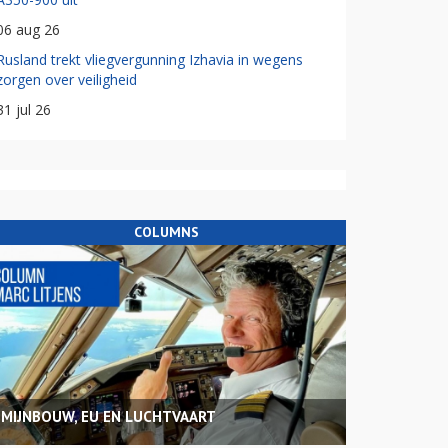
06 aug 26
Rusland trekt vliegvergunning Izhavia in wegens
zorgen over veiligheid
31 jul 26
COLUMNS
MIJNBOUW, EU EN LUCHTVAART