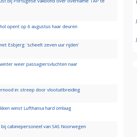
rust bij Portugese vakbond over overname TAP te
hol opent op 6 augustus haar deuren
t Esbjerg: 'scheelt zeven uur rijden'
 winter weer passagiersvluchten naar
ernood in: streep door vlootuitbreiding
ukken winst Lufthansa hard omlaag
 bij cabinepersoneel van SAS Noorwegen