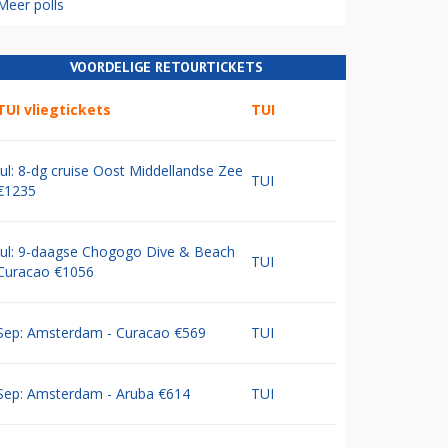
Meer polls
VOORDELIGE RETOURTICKETS
TUI vliegtickets
TUI
Jul: 8-dg cruise Oost Middellandse Zee
TUI
€1235
Jul: 9-daagse Chogogo Dive & Beach
TUI
Curacao €1056
Sep: Amsterdam - Curacao €569
TUI
Sep: Amsterdam - Aruba €614
TUI