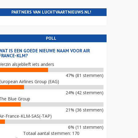
PARTNERS VAN LUCHTVAARTNIEUWS.NL!
POLL
WAT IS EEN GOEDE NIEUWE NAAM VOOR AIR
FRANCE-KLM?
Verzin alsjeblieft iets anders
47% (81 stemmen)
European Airlines Group (EAG)
24% (42 stemmen)
The Blue Group
21% (36 stemmen)
Air-France-KLM-SAS(-TAP)
6% (11 stemmen)
Totaal aantal stemmen: 170