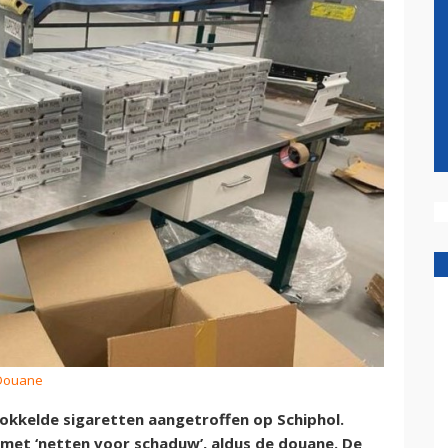
 Douane
kkelde sigaretten aangetroffen op Schiphol.
met ‘netten voor schaduw’, aldus de douane. De