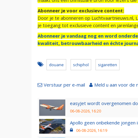
Abonneer je voor exclusieve content:
Door je te abonneren op Luchtvaartnieuws.nl, 
je toegang tot exclusieve content en jarenlang
Abonneer je vandaag nog en word onderde
kwaliteit, betrouwbaarheid en échte journa
douane
schiphol
sigaretten
Verstuur per e-mail
Meld u aan voor de 
easyJet wordt overgenomen door
06-08-2026, 16:20
Apollo geen onbekende jongen i
06-08-2026, 16:19