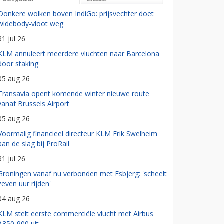
Donkere wolken boven IndiGo: prijsvechter doet
widebody-vloot weg
31 jul 26
KLM annuleert meerdere vluchten naar Barcelona
door staking
05 aug 26
Transavia opent komende winter nieuwe route
vanaf Brussels Airport
05 aug 26
Voormalig financieel directeur KLM Erik Swelheim
aan de slag bij ProRail
31 jul 26
Groningen vanaf nu verbonden met Esbjerg: 'scheelt
zeven uur rijden'
04 aug 26
KLM stelt eerste commerciële vlucht met Airbus
A350-900 uit