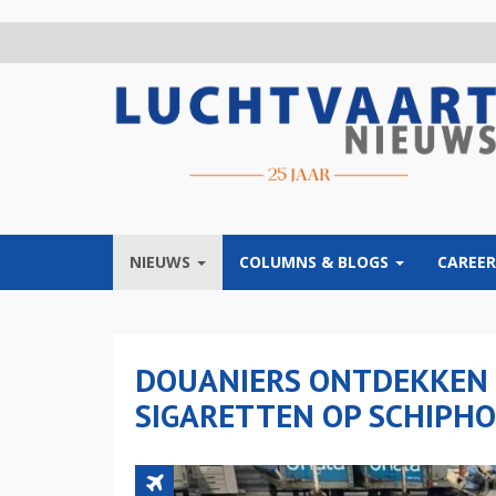
Overslaan
en
naar
de
inhoud
gaan
NIEUWS
COLUMNS & BLOGS
CAREER
DOUANIERS ONTDEKKEN 
SIGARETTEN OP SCHIPH