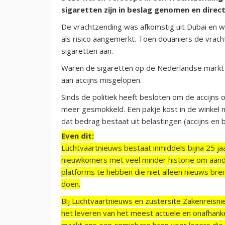
sigaretten zijn in beslag genomen en direct
De vrachtzending was afkomstig uit Dubai en 
als risico aangemerkt. Toen douaniers de vrach
sigaretten aan.
Waren de sigaretten op de Nederlandse markt 
aan accijns misgelopen.
Sinds de politiek heeft besloten om de accijns
meer gesmokkeld. Een pakje kost in de winkel 
dat bedrag bestaat uit belastingen (accijns en 
Even dit:
Luchtvaartnieuws bestaat inmiddels bijna 25 jaa
nieuwkomers met veel minder historie om aand
platforms te hebben die niet alleen nieuws bre
doen.
Bij Luchtvaartnieuws en zustersite Zakenreisn
het leveren van het meest actuele en onafhankel
maakt ons een onmisbare bron voor lezers die g