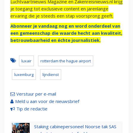
Luchtvaartnieuws Magazine en Zakenreisnieuws.nl krijg
je toegang tot exclusieve content en jarenlange
ervaring die je steeds een stap voorsprong geeft.
Abonneer je vandaag nog en word onderdeel van
een gemeenschap die waarde hecht aan kwaliteit,
betrouwbaarheid en échte journalistiek.
luxair
rotterdam the hague airport
luxemburg
lijndienst
Verstuur per e-mail
Meld u aan voor de nieuwsbrief
Tip de redactie
Staking cabinepersoneel Noorse tak SAS