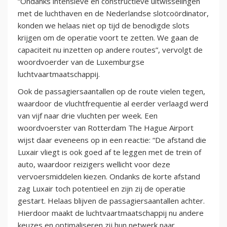
“Ondanks intensieve en constructieve uitwisselingen
met de luchthaven en de Nederlandse slotcoördinator,
konden we helaas niet op tijd de benodigde slots
krijgen om de operatie voort te zetten. We gaan de
capaciteit nu inzetten op andere routes”, vervolgt de
woordvoerder van de Luxemburgse
luchtvaartmaatschappij.
Ook de passagiersaantallen op de route vielen tegen,
waardoor de vluchtfrequentie al eerder verlaagd werd
van vijf naar drie vluchten per week. Een
woordvoerster van Rotterdam The Hague Airport
wijst daar eveneens op in een reactie: “De afstand die
Luxair vliegt is ook goed af te leggen met de trein of
auto, waardoor reizigers wellicht voor deze
vervoersmiddelen kiezen. Ondanks de korte afstand
zag Luxair toch potentieel en zijn zij de operatie
gestart. Helaas blijven de passagiersaantallen achter.
Hierdoor maakt de luchtvaartmaatschappij nu andere
keuzes en optimaliseren zij hun netwerk naar