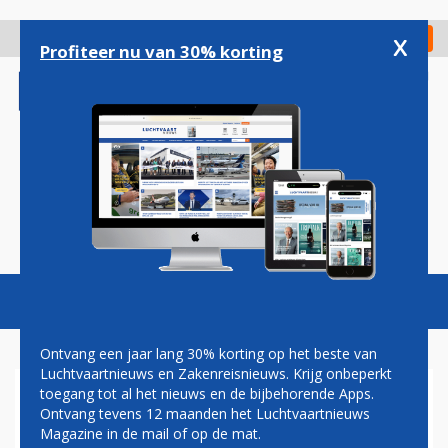
Overslaan
en
x
Digitaal Magazine
Registreer
Check in
naar
Profiteer nu van 30% korting
de
inhoud
gaan
Magazine
Podcasts
Vacatures
Toggl
naviga
Ontvang een jaar lang 30% korting op het beste van
Luchtvaartnieuws en Zakenreisnieuws. Krijg onbeperkt
toegang tot al het nieuws en de bijbehorende Apps.
LIJNDIENST TUSSEN
Ontvang tevens 12 maanden het Luchtvaartnieuws
ROTTERDAM EN LUXEMBURG
Magazine in de mail of op de mat.