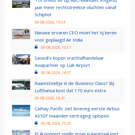
TUI breidt uit op ABC-eilanden: volgend
jaar meer rechtstreekse vluchten vanaf
Schiphol
06-08-2026, 10:24
Nieuwe ervaren CEO moet het tij keren
voor geplaagd Air India
06-08-2026, 10:17
Saoedi’s kopen vrachtafhandelaar
Aviapartner op Luik Airport
05-08-2026, 16:57
Raamstoeltje in de Business Class? Bij
Lufthansa kost dat 170 euro extra
05-08-2026, 16:41
Cathay Pacific ziet levering eerste Airbus
A350F maanden vertraging oplopen
05-08-2026, 15:25
El Al noteert snelle groei in kwartaal met