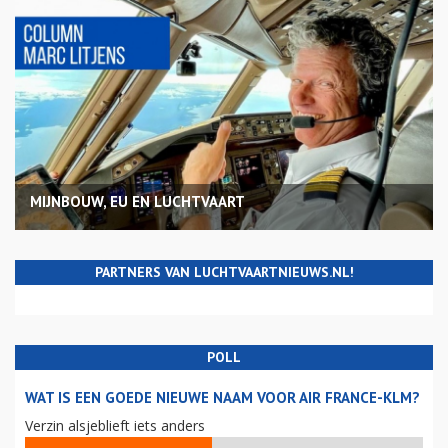
MIJNBOUW, EU EN LUCHTVAART
PARTNERS VAN LUCHTVAARTNIEUWS.NL!
POLL
WAT IS EEN GOEDE NIEUWE NAAM VOOR AIR FRANCE-KLM?
Verzin alsjeblieft iets anders