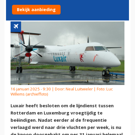
VROEGTIJDIG BEËINDIGD
Bekijk aanbieding
16 januari 2025 - 9:30 | Door:
Neal Luitwieler
| Foto: Luc
Willems (archieffoto)
Luxair heeft besloten om de lijndienst tussen
Rotterdam en Luxemburg vroegtijdig te
beëindigen. Nadat eerder al de frequentie
verlaagd werd naar drie vluchten per week, is nu
de knoop doorgehakt om per 31 januari helemaal