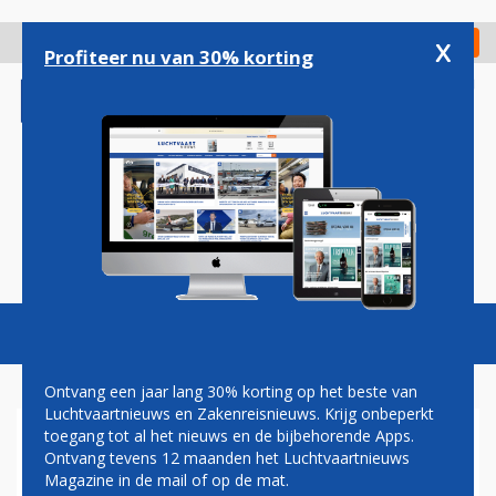
Overslaan
en
x
Digitaal Magazine
Registreer
Check in
naar
Profiteer nu van 30% korting
de
inhoud
gaan
Magazine
Podcasts
Vacatures
Toggl
naviga
Ontvang een jaar lang 30% korting op het beste van
Luchtvaartnieuws en Zakenreisnieuws. Krijg onbeperkt
toegang tot al het nieuws en de bijbehorende Apps.
LUCHTVAARTNIEUWS
Ontvang tevens 12 maanden het Luchtvaartnieuws
PODCAST: HOE WORD JE
Magazine in de mail of op de mat.