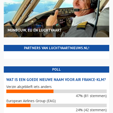
MIJNBOUW, EU EN LUCHTVAART
PARTNERS VAN LUCHTVAARTNIEUWS.NL!
POLL
WAT IS EEN GOEDE NIEUWE NAAM VOOR AIR FRANCE-KLM?
Verzin alsjeblieft iets anders
47% (81 stemmen)
European Airlines Group (EAG)
24% (42 stemmen)