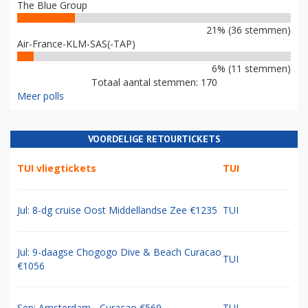
The Blue Group
21% (36 stemmen)
Air-France-KLM-SAS(-TAP)
6% (11 stemmen)
Totaal aantal stemmen: 170
Meer polls
VOORDELIGE RETOURTICKETS
TUI vliegtickets
TUI
Jul: 8-dg cruise Oost Middellandse Zee €1235
TUI
Jul: 9-daagse Chogogo Dive & Beach Curacao
TUI
€1056
Sep: Amsterdam - Curacao €569
TUI