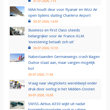
31-07-2026, 7:15
MAA houdt deur voor Ryanair en Wizz Air
open tijdens sluiting Charleroi Airport
30-07-2026, 14:30
Business en First Class steeds
belangrijker voor Air France-KLM:
‘investering betaalt zich uit’
30-07-2026, 12:10
Nabestaanden Germanwings-crash klagen
Duitse staat aan, maar vangen mogelijk
bot
30-07-2026, 11:58
Vraag naar vliegtickets wereldwijd onder
druk door oorlog in het Midden-Oosten
30-07-2026, 10:36
SWISS-Airbus A330 wijkt uit nadat
koptelefoonoplader rook in cabine