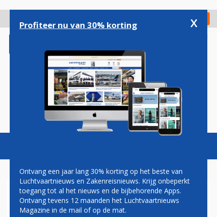
Overslaan
en
x
Digitaal Magazine
Registreer
Check in
naar
Profiteer nu van 30% korting
de
inhoud
gaan
Magazine
Podcasts
Vacatures
Toggl
naviga
Ontvang een jaar lang 30% korting op het beste van
Luchtvaartnieuws en Zakenreisnieuws. Krijg onbeperkt
toegang tot al het nieuws en de bijbehorende Apps.
CESSNA'S KLEINSTE
Ontvang tevens 12 maanden het Luchtvaartnieuws
ZAKENJET GESCHIKT VOOR
Magazine in de mail of op de mat.