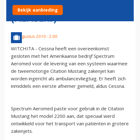
INZET ALS AMBULANCE
Bekijk aanbieding
(MEMBERS)
14 augustus 2010 - 2:00
WITCHITA - Cessna heeft een overeenkomst
gesloten met het Amerikaanse bedrijf Spectrum
Aeromed voor de levering van een systeem waarmee
de tweemotorige Citation Mustang zakenjet kan
worden ingericht als ambulancevliegtuig. Er heeft zich
inmiddels een eerste afnemer gemeld, aldus Cessna.
Spectrum Aeromed paste voor gebruik in de Citation
Mustang het model 2200 aan, dat speciaal werd
ontwikkeld voor het transport van patiënten in grotere
zakenjets.