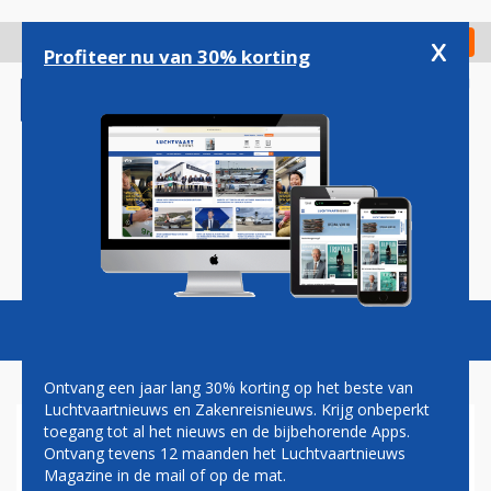
Overslaan
en
x
Digitaal Magazine
Registreer
Check in
naar
Profiteer nu van 30% korting
de
inhoud
gaan
Magazine
Podcasts
Vacatures
Toggl
naviga
Ontvang een jaar lang 30% korting op het beste van
Luchtvaartnieuws en Zakenreisnieuws. Krijg onbeperkt
toegang tot al het nieuws en de bijbehorende Apps.
COMLUX BESTELT TWEE BBJ
Ontvang tevens 12 maanden het Luchtvaartnieuws
MAX-TOESTELLEN
Magazine in de mail of op de mat.