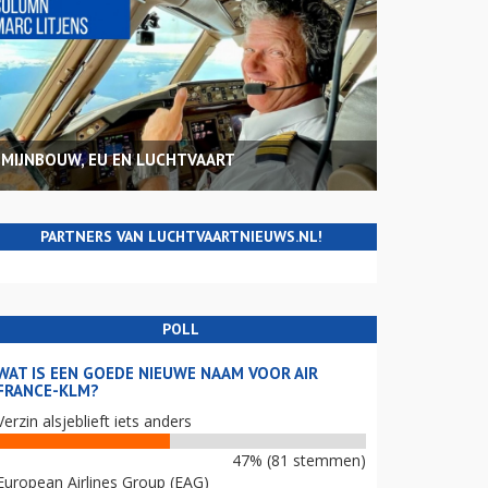
MIJNBOUW, EU EN LUCHTVAART
PARTNERS VAN LUCHTVAARTNIEUWS.NL!
POLL
WAT IS EEN GOEDE NIEUWE NAAM VOOR AIR
FRANCE-KLM?
Verzin alsjeblieft iets anders
47% (81 stemmen)
European Airlines Group (EAG)