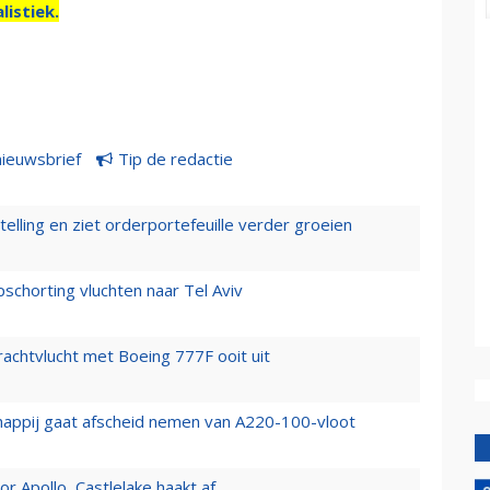
listiek.
nieuwsbrief
Tip de redactie
elling en ziet orderportefeuille verder groeien
chorting vluchten naar Tel Aviv
vrachtvlucht met Boeing 777F ooit uit
happij gaat afscheid nemen van A220-100-vloot
 Apollo, Castlelake haakt af