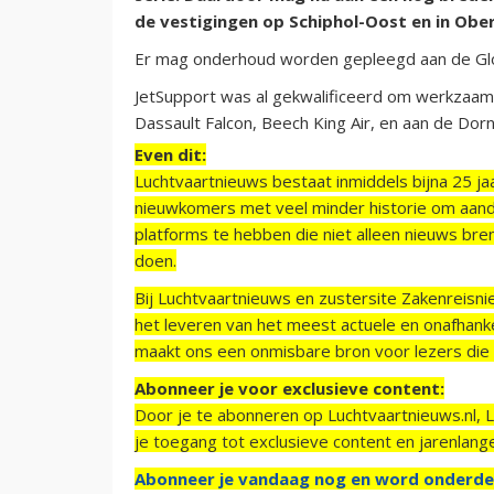
de vestigingen op Schiphol-Oost en in Obe
Er mag onderhoud worden gepleegd aan de Glo
JetSupport was al gekwalificeerd om werkzaamh
Dassault Falcon, Beech King Air, en aan de Do
Even dit:
Luchtvaartnieuws bestaat inmiddels bijna 25 jaa
nieuwkomers met veel minder historie om aand
platforms te hebben die niet alleen nieuws bre
doen.
Bij Luchtvaartnieuws en zustersite Zakenreisn
het leveren van het meest actuele en onafhankel
maakt ons een onmisbare bron voor lezers die g
Abonneer je voor exclusieve content:
Door je te abonneren op Luchtvaartnieuws.nl, 
je toegang tot exclusieve content en jarenlang
Abonneer je vandaag nog en word onderde