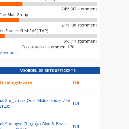
24% (42 stemmen)
The Blue Group
21% (36 stemmen)
Air-France-KLM-SAS(-TAP)
6% (11 stemmen)
Totaal aantal stemmen: 170
Meer polls
VOORDELIGE RETOURTICKETS
TUI vliegtickets
TUI
Jul: 8-dg cruise Oost Middellandse Zee
TUI
€1235
Jul: 9-daagse Chogogo Dive & Beach
TUI