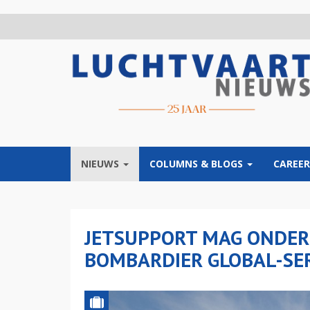
Overslaan
en
naar
de
inhoud
gaan
NIEUWS
COLUMNS & BLOGS
CAREER
JETSUPPORT MAG ONDER
BOMBARDIER GLOBAL-SER