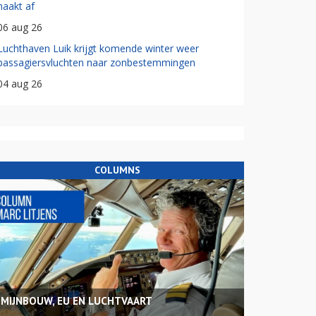
haakt af
06 aug 26
Luchthaven Luik krijgt komende winter weer
passagiersvluchten naar zonbestemmingen
04 aug 26
COLUMNS
MIJNBOUW, EU EN LUCHTVAART