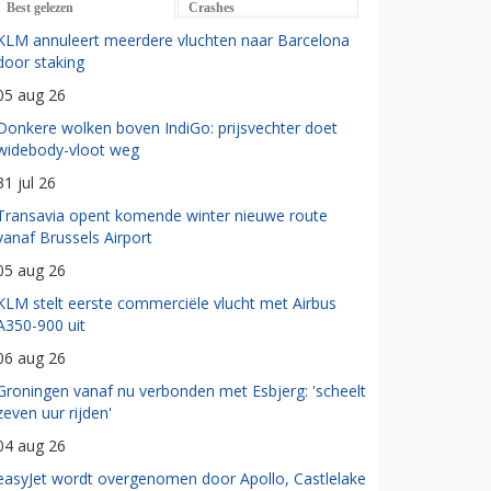
Best gelezen
Crashes
KLM annuleert meerdere vluchten naar Barcelona
door staking
05 aug 26
Donkere wolken boven IndiGo: prijsvechter doet
widebody-vloot weg
31 jul 26
Transavia opent komende winter nieuwe route
vanaf Brussels Airport
05 aug 26
KLM stelt eerste commerciële vlucht met Airbus
A350-900 uit
06 aug 26
Groningen vanaf nu verbonden met Esbjerg: 'scheelt
zeven uur rijden'
04 aug 26
easyJet wordt overgenomen door Apollo, Castlelake