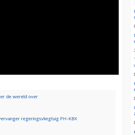
nder de wereld over
e vervanger regeringsvliegtuig PH-KBX