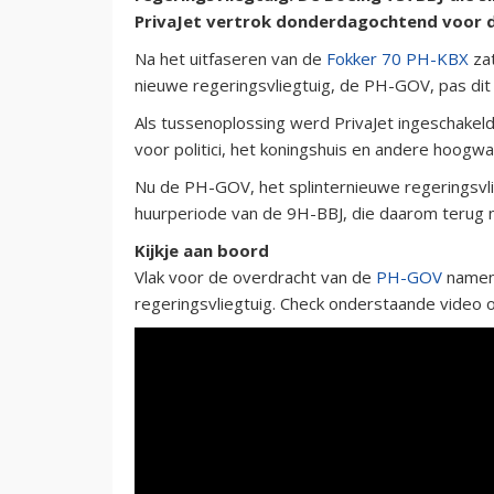
PrivaJet vertrok donderdagochtend voor d
Na het uitfaseren van de
Fokker 70 PH-KBX
zat
nieuwe regeringsvliegtuig, de PH-GOV, pas dit
Als tussenoplossing werd PrivaJet ingeschakel
voor politici, het koningshuis en andere hoogw
Nu de PH-GOV, het splinternieuwe regeringsvli
huurperiode van de 9H-BBJ, die daarom terug 
Kijkje aan boord
Vlak voor de overdracht van de
PH-GOV
namen 
regeringsvliegtuig. Check onderstaande video o