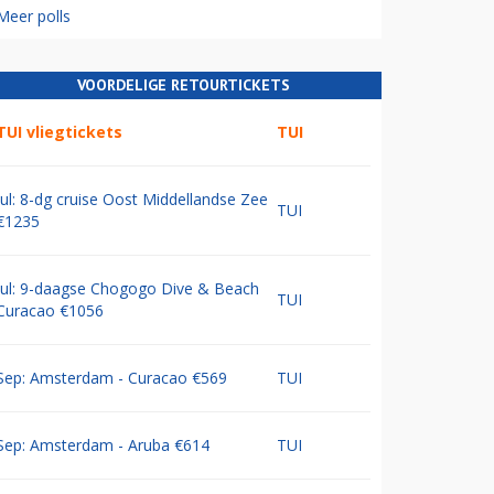
Meer polls
VOORDELIGE RETOURTICKETS
TUI vliegtickets
TUI
Jul: 8-dg cruise Oost Middellandse Zee
TUI
€1235
Jul: 9-daagse Chogogo Dive & Beach
TUI
Curacao €1056
Sep: Amsterdam - Curacao €569
TUI
Sep: Amsterdam - Aruba €614
TUI