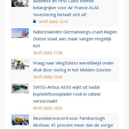
Business en First Class steeds
belangrijker voor Air France-KLM:
‘investering betaalt zich uit’
30-07-2026, 12:10
Nabestaanden Germanwings-crash klagen
Duitse staat aan, maar vangen mogelijk
bot
30-07-2026, 11:58
Vraag naar vliegtickets wereldwijd onder
druk door oorlog in het Midden-Oosten
30-07-2026, 10:36
SWISS-Airbus A330 wijkt uit nadat
koptelefoonoplader rook in cabine
veroorzaakt
30-07-2026, 10:23
Bezoekersrecord voor Farnborough
Airshow: 41 procent meer dan de vorige