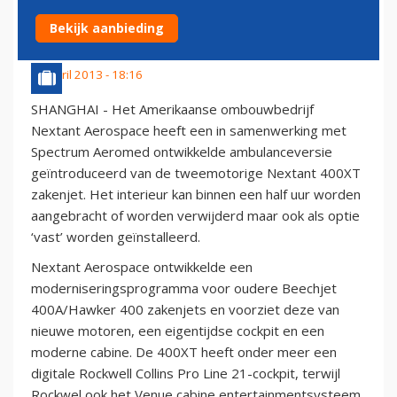
ZAKENJET
Bekijk aanbieding
21 april 2013 - 18:16
SHANGHAI - Het Amerikaanse ombouwbedrijf
Nextant Aerospace heeft een in samenwerking met
Spectrum Aeromed ontwikkelde ambulanceversie
geïntroduceerd van de tweemotorige Nextant 400XT
zakenjet. Het interieur kan binnen een half uur worden
aangebracht of worden verwijderd maar ook als optie
‘vast’ worden geïnstalleerd.
Nextant Aerospace ontwikkelde een
moderniseringsprogramma voor oudere Beechjet
400A/Hawker 400 zakenjets en voorziet deze van
nieuwe motoren, een eigentijdse cockpit en een
moderne cabine. De 400XT heeft onder meer een
digitale Rockwell Collins Pro Line 21-cockpit, terwijl
Rockwel ook het Venue cabine entertainmentsysteem