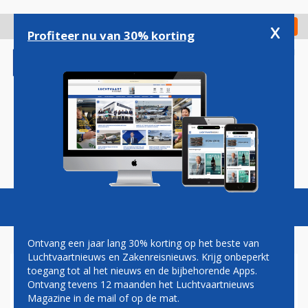
Overslaan
en
x
Digitaal Magazine
Registreer
Check in
naar
Profiteer nu van 30% korting
de
inhoud
gaan
Magazine
Podcasts
Vacatures
Toggl
naviga
Ontvang een jaar lang 30% korting op het beste van
Luchtvaartnieuws en Zakenreisnieuws. Krijg onbeperkt
toegang tot al het nieuws en de bijbehorende Apps.
NEXTANT INTRODUCEERT
Ontvang tevens 12 maanden het Luchtvaartnieuws
AMBULANCE-UITVOERING
Magazine in de mail of op de mat.