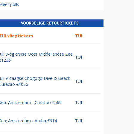
Meer polls
VOORDELIGE RETOURTICKETS
TUI vliegtickets
TUI
Jul: 8-dg cruise Oost Middellandse Zee
TUI
€1235
Jul: 9-daagse Chogogo Dive & Beach
TUI
Curacao €1056
Sep: Amsterdam - Curacao €569
TUI
Sep: Amsterdam - Aruba €614
TUI