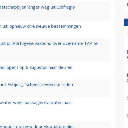
aatschappijen langer weg uit Golfregio
er uit: opnieuw drie nieuwe bestemmingen
rust bij Portugese vakbond over overname TAP te
hol opent op 6 augustus haar deuren
t Esbjerg: 'scheelt zeven uur rijden'
 winter weer passagiersvluchten naar
ernood in: streep door vlootuitbreiding