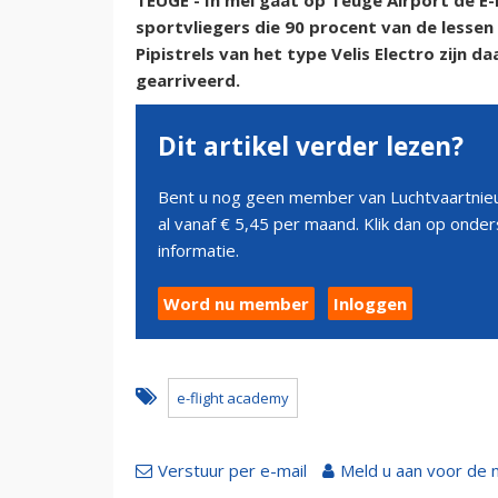
TEUGE - In mei gaat op Teuge Airport de E-
sportvliegers die 90 procent van de lessen
Pipistrels van het type Velis Electro zijn 
gearriveerd.
Dit artikel verder lezen?
Bent u nog geen member van Luchtvaartnieu
al vanaf € 5,45 per maand. Klik dan op ond
informatie.
Word nu member
Inloggen
e-flight academy
Verstuur per e-mail
Meld u aan voor de 