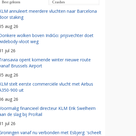
Best gelezen
Crashes
KLM annuleert meerdere vluchten naar Barcelona
door staking
05 aug 26
Donkere wolken boven IndiGo: prijsvechter doet
widebody-vloot weg
31 jul 26
Transavia opent komende winter nieuwe route
vanaf Brussels Airport
05 aug 26
KLM stelt eerste commerciële vlucht met Airbus
A350-900 uit
06 aug 26
Voormalig financieel directeur KLM Erik Swelheim
aan de slag bij ProRail
31 jul 26
Groningen vanaf nu verbonden met Esbjerg: 'scheelt