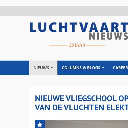
Overslaan
en
naar
de
inhoud
gaan
NIEUWS
COLUMNS & BLOGS
CAREER
NIEUWE VLIEGSCHOOL OP
VAN DE VLUCHTEN ELEKT