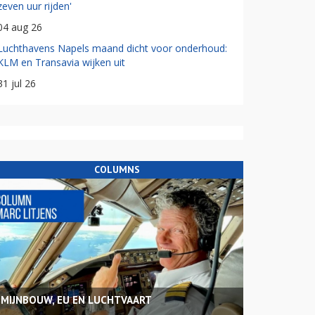
zeven uur rijden'
04 aug 26
Luchthavens Napels maand dicht voor onderhoud:
KLM en Transavia wijken uit
31 jul 26
COLUMNS
MIJNBOUW, EU EN LUCHTVAART