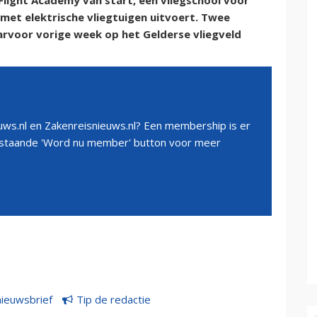
Flight Academy van start, een vliegschool voor
 met elektrische vliegtuigen uitvoert. Twee
daarvoor vorige week op het Gelderse vliegveld
ws.nl en Zakenreisnieuws.nl? Een membership is er
erstaande 'Word nu member' button voor meer
nieuwsbrief
Tip de redactie