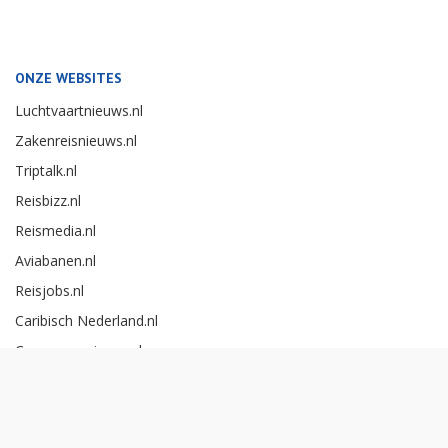
ONZE WEBSITES
Luchtvaartnieuws.nl
Zakenreisnieuws.nl
Triptalk.nl
Reisbizz.nl
Reismedia.nl
Aviabanen.nl
Reisjobs.nl
Caribisch Nederland.nl
Careerexperience.nl
Zakenreisawards.nl