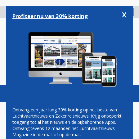
Overslaan
en
x
Digitaal Magazine
Registreer
Check in
naar
Profiteer nu van 30% korting
de
inhoud
gaan
Magazine
Podcasts
Vacatures
Toggl
naviga
Ontvang een jaar lang 30% korting op het beste van
Luchtvaartnieuws en Zakenreisnieuws. Krijg onbeperkt
toegang tot al het nieuws en de bijbehorende Apps.
DYAMI AVIATION BREIDT UIT
Ontvang tevens 12 maanden het Luchtvaartnieuws
NAAR CARIBISCH GEBIED
Magazine in de mail of op de mat.