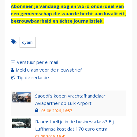
Abonneer je vandaag nog en word onderdeel van
een gemeenschap die waarde hecht aan kwaliteit,
betrouwbaarheid en échte journalistiek.
dyami
Verstuur per e-mail
Meld u aan voor de nieuwsbrief
Tip de redactie
Saoedi’s kopen vrachtafhandelaar
Aviapartner op Luik Airport
05-08-2026, 16:57
Raamstoeltje in de businessclass? Bij
Lufthansa kost dat 170 euro extra
05-08-2026, 16:41