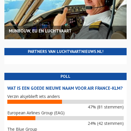
MIJNBOUW, EU EN LUCHTVAART
PARTNERS VAN LUCHTVAARTNIEUWS.NL!
POLL
WAT IS EEN GOEDE NIEUWE NAAM VOOR AIR FRANCE-KLM?
Verzin alsjeblieft iets anders
47% (81 stemmen)
European Airlines Group (EAG)
24% (42 stemmen)
The Blue Group