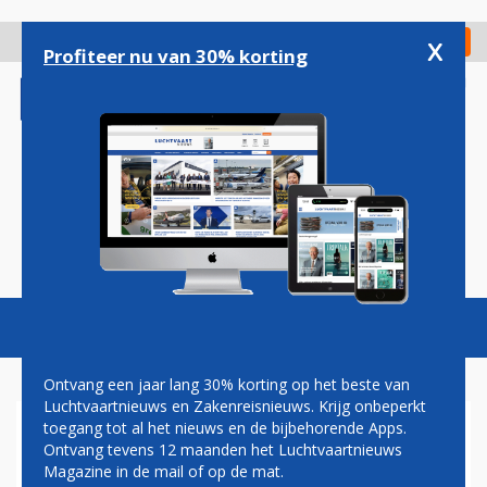
Overslaan
en
x
Digitaal Magazine
Registreer
Check in
naar
Profiteer nu van 30% korting
de
inhoud
gaan
Magazine
Podcasts
Vacatures
Toggl
naviga
Ontvang een jaar lang 30% korting op het beste van
Luchtvaartnieuws en Zakenreisnieuws. Krijg onbeperkt
toegang tot al het nieuws en de bijbehorende Apps.
COMMERCIEEL VRACHTSCHIP
Ontvang tevens 12 maanden het Luchtvaartnieuws
NAAR HET ISS
Magazine in de mail of op de mat.