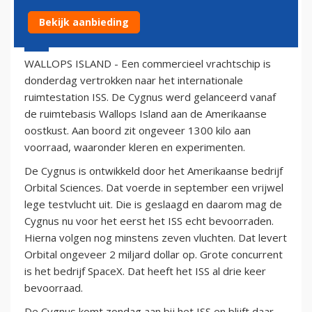
Bekijk aanbieding
9 januari 2014 - 20:11
WALLOPS ISLAND - Een commercieel vrachtschip is
donderdag vertrokken naar het internationale
ruimtestation ISS. De Cygnus werd gelanceerd vanaf
de ruimtebasis Wallops Island aan de Amerikaanse
oostkust. Aan boord zit ongeveer 1300 kilo aan
voorraad, waaronder kleren en experimenten.
De Cygnus is ontwikkeld door het Amerikaanse bedrijf
Orbital Sciences. Dat voerde in september een vrijwel
lege testvlucht uit. Die is geslaagd en daarom mag de
Cygnus nu voor het eerst het ISS echt bevoorraden.
Hierna volgen nog minstens zeven vluchten. Dat levert
Orbital ongeveer 2 miljard dollar op. Grote concurrent
is het bedrijf SpaceX. Dat heeft het ISS al drie keer
bevoorraad.
De Cygnus komt zondag aan bij het ISS en blijft daar