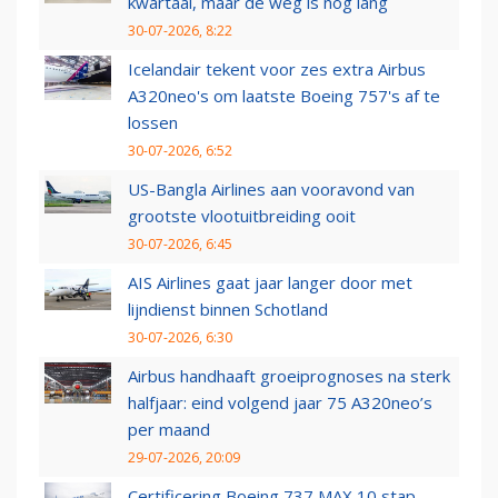
kwartaal, maar de weg is nog lang
30-07-2026, 8:22
Icelandair tekent voor zes extra Airbus
A320neo's om laatste Boeing 757's af te
lossen
30-07-2026, 6:52
US-Bangla Airlines aan vooravond van
grootste vlootuitbreiding ooit
30-07-2026, 6:45
AIS Airlines gaat jaar langer door met
lijndienst binnen Schotland
30-07-2026, 6:30
Airbus handhaaft groeiprognoses na sterk
halfjaar: eind volgend jaar 75 A320neo’s
per maand
29-07-2026, 20:09
Certificering Boeing 737 MAX 10 stap