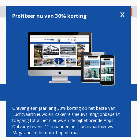
Overslaan
en
x
Digitaal Magazine
Registreer
Check in
naar
Profiteer nu van 30% korting
de
inhoud
gaan
Magazine
Podcasts
Vacatures
Toggl
naviga
Ontvang een jaar lang 30% korting op het beste van
Luchtvaartnieuws en Zakenreisnieuws. Krijg onbeperkt
toegang tot al het nieuws en de bijbehorende Apps.
EERSTE CHINESE
Ontvang tevens 12 maanden het Luchtvaartnieuws
ASTRONAUTE DE RUIMTE IN
Magazine in de mail of op de mat.