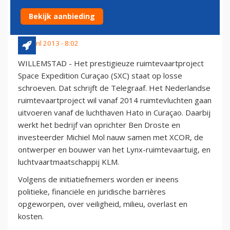
SCHROEVEN
Bekijk aanbieding
10 april 2013 - 8:02
WILLEMSTAD - Het prestigieuze ruimtevaartproject
Space Expedition Curaçao (SXC) staat op losse
schroeven. Dat schrijft de Telegraaf. Het Nederlandse
ruimtevaartproject wil vanaf 2014 ruimtevluchten gaan
uitvoeren vanaf de luchthaven Hato in Curaçao. Daarbij
werkt het bedrijf van oprichter Ben Droste en
investeerder Michiel Mol nauw samen met XCOR, de
ontwerper en bouwer van het Lynx-ruimtevaartuig, en
luchtvaartmaatschappij KLM.
Volgens de initiatiefnemers worden er ineens
politieke, financiële en juridische barrières
opgeworpen, over veiligheid, milieu, overlast en
kosten.