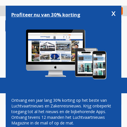
Overslaan
en
x
Digitaal Magazine
Registreer
Check in
naar
Profiteer nu van 30% korting
de
inhoud
gaan
Magazine
Podcasts
Vacatures
Toggl
naviga
Ontvang een jaar lang 30% korting op het beste van
Luchtvaartnieuws en Zakenreisnieuws. Krijg onbeperkt
toegang tot al het nieuws en de bijbehorende Apps.
RUIMTEVAARTPROJECT
Ontvang tevens 12 maanden het Luchtvaartnieuws
CURAÇAO OP LOSSE
Magazine in de mail of op de mat.