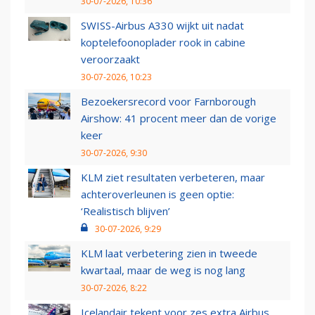
30-07-2026, 10:36
SWISS-Airbus A330 wijkt uit nadat
koptelefoonoplader rook in cabine
veroorzaakt
30-07-2026, 10:23
Bezoekersrecord voor Farnborough
Airshow: 41 procent meer dan de vorige
keer
30-07-2026, 9:30
KLM ziet resultaten verbeteren, maar
achteroverleunen is geen optie:
‘Realistisch blijven’
30-07-2026, 9:29
KLM laat verbetering zien in tweede
kwartaal, maar de weg is nog lang
30-07-2026, 8:22
Icelandair tekent voor zes extra Airbus