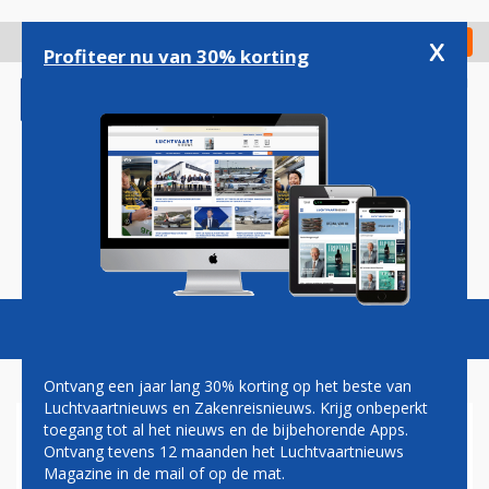
Overslaan
en
x
Digitaal Magazine
Registreer
Check in
naar
Profiteer nu van 30% korting
de
inhoud
gaan
Magazine
Podcasts
Vacatures
Toggl
naviga
Ontvang een jaar lang 30% korting op het beste van
Luchtvaartnieuws en Zakenreisnieuws. Krijg onbeperkt
toegang tot al het nieuws en de bijbehorende Apps.
VIRGIN ORBIT HARD OMLAAG
Ontvang tevens 12 maanden het Luchtvaartnieuws
OP WALL STREET NA
Magazine in de mail of op de mat.