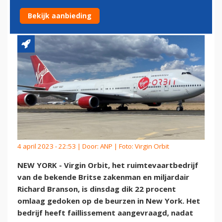
FAILLISSEMENTSAANVRAAG
Bekijk aanbieding
4 april 2023 - 22:53 | Door:
ANP
| Foto: Virgin Orbit
NEW YORK - Virgin Orbit, het ruimtevaartbedrijf
van de bekende Britse zakenman en miljardair
Richard Branson, is dinsdag dik 22 procent
omlaag gedoken op de beurzen in New York. Het
bedrijf heeft faillissement aangevraagd, nadat